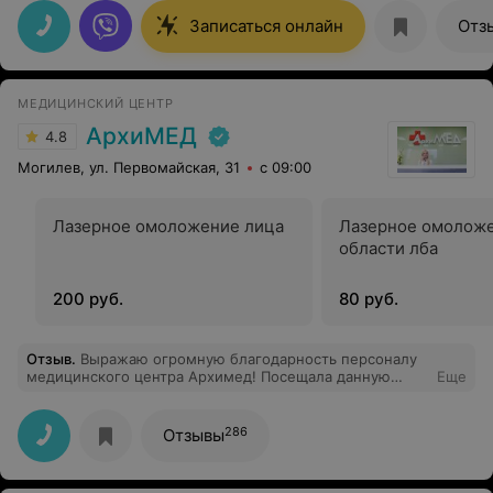
все интересующие меня вопросы.
Записаться онлайн
Отз
МЕДИЦИНСКИЙ ЦЕНТР
АрхиМЕД
4.8
Могилев, ул. Первомайская, 31
с 09:00
Лазерное омоложение лица
Лазерное омолож
области лба
200 руб.
80 руб.
Отзыв
.
Выражаю огромную благодарность персоналу
медицинского центра Архимед! Посещала данную
Еще
клинику уже не первый раз, потому что доверяю!
Приводила своего ребёнка на УЗИ сердца, хочу сказать
большое спасибо врачу, который делал УЗИ-Кононович
286
Отзывы
Татьяне Владимировне, грамотный и опытный
специалист своего дела! Спасибо Архимеду за
опытных специалистов!)