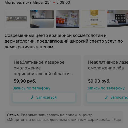
Могилев, пр-т Мира, 25Г
с 09:00
Современный центр врачебной косметологии и
дерматологии, предлагающий широкий спектр услуг по
демократичным ценам
Неаблятивное лазерное
Неаблятивное лаз
омоложение
омоложение лба
периорбитальной области
(глаза)
59,90 руб.
59,90 руб.
Запись по телефону
Запись по телефону
Записаться
Записать
Отзыв
.
Впервые записалась на прием в центр
«Медитон» и осталась довольна отличным сервисом!
Еще
Специалист детально проконсультировал и ответил на