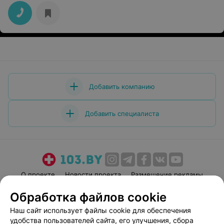
Добавить компанию
Добавить специалиста
О проекте
Новости проекта
Размещение рекламы
Медицинский маркетинг
Публичный договор
Обработка файлов cookie
Пользовательское соглашение
Способы оплаты
Наш сайт использует файлы cookie для обеспечения
Вакансии
Партнеры
удобства пользователей сайта, его улучшения, сбора