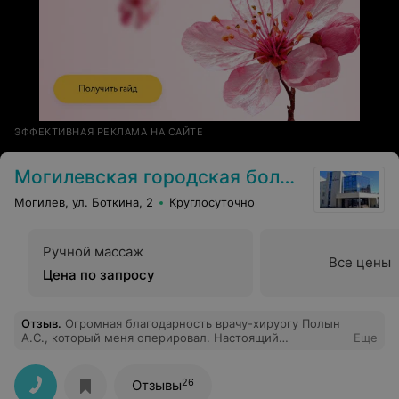
ЭФФЕКТИВНАЯ РЕКЛАМА НА САЙТЕ
Могилевская городская больница скорой медицинской помощи
Могилев, ул. Боткина, 2
Круглосуточно
Ручной массаж
Все цены
Цена по запросу
Отзыв
.
Огромная благодарность врачу-хирургу Полын
А.С., который меня оперировал. Настоящий
Еще
профессионал, он уверенно и безболезненно провёл
операцию, после которой я моментально пошла на
выздоровление.
26
Отзывы