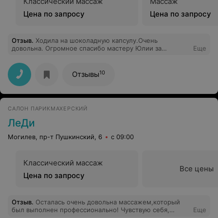
Классический массаж
Массаж
Цена по запросу
Цена по запросу
Отзыв
.
Ходила на шоколадную капсулу.Очень
довольна. Огромное спасибо мастеру Юлии за
Еще
проделанную работу)
10
Отзывы
САЛОН ПАРИКМАХЕРСКИЙ
ЛеДи
Могилев, пр-т Пушкинский, 6
с 09:00
Классический массаж
Все цены
Цена по запросу
Отзыв
.
Осталась очень довольна массажем,который
был выполнен профессионально! Чувствую себя,
Еще
великолепно! При необходимости, я знаю к кому