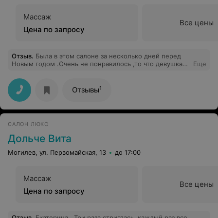
Массаж
Все цены
Цена по запросу
Отзыв
.
Была в этом салоне за несколько дней перед
Новым годом .Очень не понравилось ,то что девушка
Еще
на ресепшене сидит больная ,чихает ,кашляет ,даже
не соизволит одеть маску на лицо,чтобы не заражать
клиентов перед новогодними праздниками!Также
1
Отзывы
осталась недовольна услугой и мастером !Не советую
!
САЛОН ЛЮКС
Дольче Вита
Могилев, ул. Первомайская, 13
до 17:00
Массаж
Все цены
Цена по запросу
Отзыв
.
Екатерина . Три раза стриглась, каждый раз все