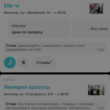
Elle-vi
Могилев, пр-т Витебский, 14
с 09:00
Массаж
Все цены
Цена по запросу
Отзыв
.
Здравствуйте, подскажите, сколько стоит
наращивание ногтей?
Еще
7
Отзывы
САЛОН
Империя красоты
Могилев, ул. Островского, 5/4
с 09:00
Отзыв
.
Однозначно рекомендую . Уходишь с хорошим
настроением и красивым маникюром. Обязательно
Еще