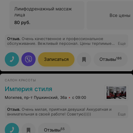
Лимфодренажный массаж
лица
Все цены
80 руб.
Отзыв
.
Очень качественное и профессиональное
обслуживание. Вежливый персонал. Цены терпимые,
Еще
себя оправдывают.
186
Записаться
Отзывы
САЛОН КРАСОТЫ
Империя стиля
Могилев, пр-т Пушкинский, 36а
с 09:00
Отзыв
.
Очень милая, приятная девушка! Аккуратная и
внимательная в своей работе! Советую)))))
Еще
55
Отзывы