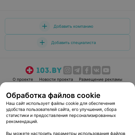
Добавить компанию
Добавить специалиста
О проекте
Новости проекта
Размещение рекламы
Медицинский маркетинг
Публичный договор
Обработка файлов cookie
Пользовательское соглашение
Способы оплаты
Наш сайт использует файлы cookie для обеспечения
Вакансии
Партнеры
удобства пользователей сайта, его улучшения, сбора
Написать руководителю 103.by
статистики и предоставления персонализированных
рекомендаций.
Написать в поддержку
Персональные настройки cookie
Вы можете настроить параметры использования файлов