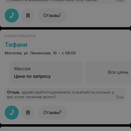
1
Отзывы
САЛОН КРАСОТЫ
Тифани
Могилев, ул. Ленинская, 16
с 09:00
Массаж
Все цены
Цена по запросу
Отзыв
.
здравствуйте!подскажите пожалуйста,сколько у
вас стоит лечение волос?
Еще
5
Отзывы