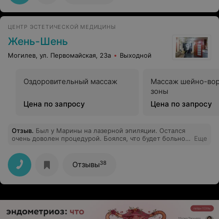
ЦЕНТР ЭСТЕТИЧЕСКОЙ МЕДИЦИНЫ
Жень-Шень
Могилев, ул. Первомайская, 23а
Выходной
Оздоровительный массаж
Массаж шейно-во
зоны
Цена по запросу
Цена по запросу
Отзыв
.
Был у Марины на лазерной эпиляции. Остался
очень доволен процедурой. Боялся, что будет больно,
Еще
но в итоге всё прошло максимально комфортно уже
виден результат!
38
Отзывы