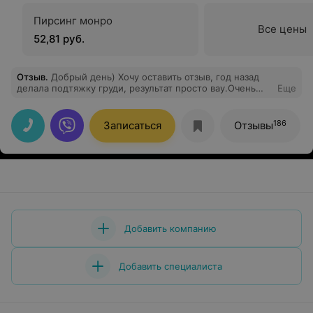
Пирсинг монро
Все цены
52,81 руб.
Отзыв
.
Добрый день) Хочу оставить отзыв, год назад
делала подтяжку груди, результат просто вау.Очень
Еще
рада, что доверилась имено Жданову Сергею
Рудольфичу.Сама операция и после операционный
период,так же прошли замечательно. Ещё раз
186
Записаться
Отзывы
огромное спасибо
Добавить компанию
Добавить специалиста