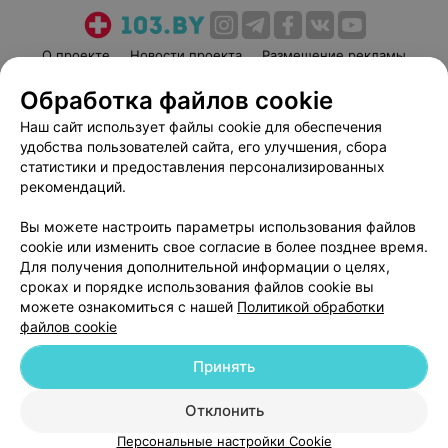
О проекте
Новости проекта
Размещение рекламы
Медицинский маркетинг
Публичный договор
Обработка файлов cookie
Пользовательское соглашение
Способы оплаты
Наш сайт использует файлы cookie для обеспечения
Вакансии
Партнеры
удобства пользователей сайта, его улучшения, сбора
статистики и предоставления персонализированных
Написать руководителю 103.by
рекомендаций.
Написать в поддержку
Персональные настройки cookie
Вы можете настроить параметры использования файлов
cookie или изменить свое согласие в более позднее время.
Обработка персональных данных
Для получения дополнительной информации о целях,
сроках и порядке использования файлов cookie вы
можете ознакомиться с нашей
Политикой обработки
файлов cookie
Принять
© 2026 ООО «Артокс Лаб», УНП 191700409
| 220012, Республика Беларусь,
Отклонить
г. Минск, улица Толбухина, 2, пом. 16 | help@103.by
Персональные настройки Cookie
Служба поддержки
+375 291212755