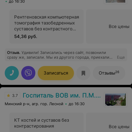
до 16:30
Рентгеновская компьютерная
томография тазобедренных
Все цены
суставов без контрастного
усиления
54,36 руб.
Отзыв
.
Удивили! Записались через сайт, позвонили
сразу же, записали. Мы из другого города, приехали
Еще
немного раньше, нам пошли на уступку, приняли сразу
же. Администраторы молодцы! С утра позвонили и
беспокоились приедем мы или нет. Огромная
26
Записаться
Отзывы
благодарность за такую работу!
Госпиталь ВОВ им. П.М. Машерова
3.7
Минский р-н, агр. гор. Лесной
до 16:30
КТ костей и суставов без
контрастирования
Все цены