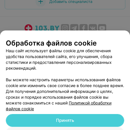
Добавить специалиста
О проекте
Новости проекта
Размещение рекламы
Обработка файлов cookie
Медицинский маркетинг
Публичный договор
Наш сайт использует файлы cookie для обеспечения
Пользовательское соглашение
Способы оплаты
удобства пользователей сайта, его улучшения, сбора
Вакансии
Партнеры
статистики и предоставления персонализированных
рекомендаций.
Написать руководителю 103.by
Написать в поддержку
Вы можете настроить параметры использования файлов
cookie или изменить свое согласие в более позднее время.
Персональные настройки cookie
Для получения дополнительной информации о целях,
Обработка персональных данных
сроках и порядке использования файлов cookie вы
можете ознакомиться с нашей
Политикой обработки
файлов cookie
Принять