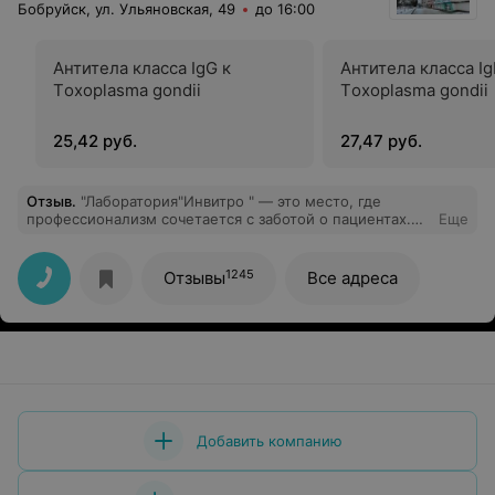
Бобруйск, ул. Ульяновская, 49
до 16:00
Антитела класса IgG к
Антитела класса Ig
Тoxoplasma gondii
Тoxoplasma gondii
25,42 руб.
27,47 руб.
Отзыв
.
"Лаборатория"Инвитро " — это место, где
профессионализм сочетается с заботой о пациентах.
Еще
Современное оборудование, индивидуальный подход
и дружелюбный персонал. Благодарю за заботу и
внимание!"
1245
Отзывы
Все адреса
Добавить компанию