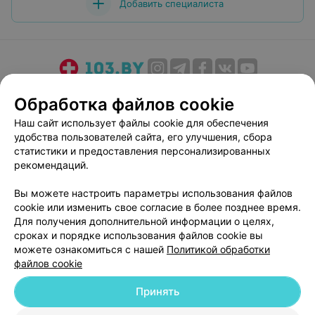
Добавить специалиста
О проекте
Новости проекта
Размещение рекламы
Обработка файлов cookie
Медицинский маркетинг
Публичный договор
Наш сайт использует файлы cookie для обеспечения
Пользовательское соглашение
Способы оплаты
удобства пользователей сайта, его улучшения, сбора
Вакансии
Партнеры
статистики и предоставления персонализированных
рекомендаций.
Написать руководителю 103.by
Написать в поддержку
Вы можете настроить параметры использования файлов
cookie или изменить свое согласие в более позднее время.
Персональные настройки cookie
Для получения дополнительной информации о целях,
Обработка персональных данных
сроках и порядке использования файлов cookie вы
можете ознакомиться с нашей
Политикой обработки
файлов cookie
Принять