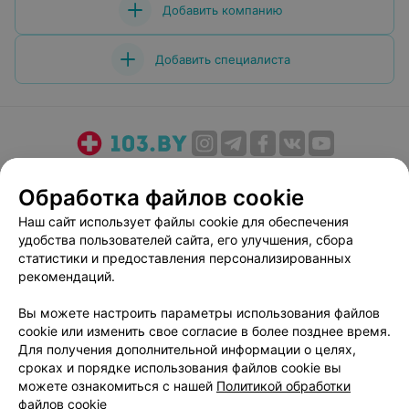
Добавить компанию
Добавить специалиста
О проекте
Новости проекта
Размещение рекламы
Обработка файлов cookie
Медицинский маркетинг
Публичный договор
Наш сайт использует файлы cookie для обеспечения
Пользовательское соглашение
Способы оплаты
удобства пользователей сайта, его улучшения, сбора
Вакансии
Партнеры
статистики и предоставления персонализированных
Написать руководителю 103.by
рекомендаций.
Написать в поддержку
Вы можете настроить параметры использования файлов
Персональные настройки cookie
cookie или изменить свое согласие в более позднее время.
Для получения дополнительной информации о целях,
Обработка персональных данных
сроках и порядке использования файлов cookie вы
можете ознакомиться с нашей
Политикой обработки
файлов cookie