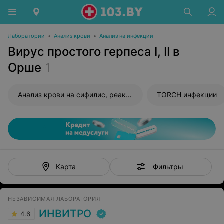
Лаборатории
•
Анализ крови
•
Анализ на инфекции
Вирус простого герпеса I, II в
Орше
1
Анализ крови на сифилис, реакция Вассермана (RW)
TORCH инфекции
Фильтры
Карта
НЕЗАВИСИМАЯ ЛАБОРАТОРИЯ
ИНВИТРО
4.6