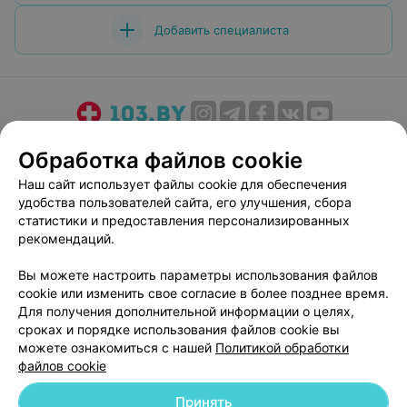
Добавить специалиста
О проекте
Новости проекта
Размещение рекламы
Обработка файлов cookie
Медицинский маркетинг
Публичный договор
Наш сайт использует файлы cookie для обеспечения
Пользовательское соглашение
Способы оплаты
удобства пользователей сайта, его улучшения, сбора
Вакансии
Партнеры
статистики и предоставления персонализированных
рекомендаций.
Написать руководителю 103.by
Написать в поддержку
Вы можете настроить параметры использования файлов
cookie или изменить свое согласие в более позднее время.
Персональные настройки cookie
Для получения дополнительной информации о целях,
Обработка персональных данных
сроках и порядке использования файлов cookie вы
можете ознакомиться с нашей
Политикой обработки
файлов cookie
Принять