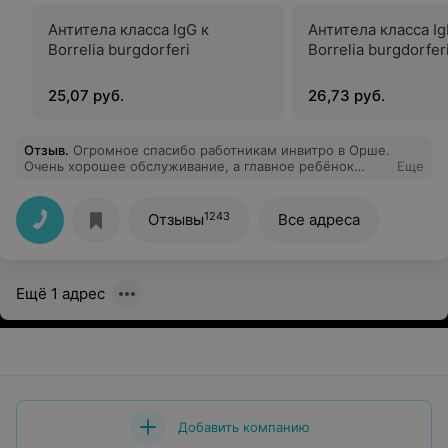
Антитела класса IgG к
Антитела класса Ig
Borrelia burgdorferi
Borrelia burgdorfer
25,07 руб.
26,73 руб.
Отзыв
.
Огромное спасибо работникам инвитро в Орше.
Очень хорошее обслуживание, а главное ребёнок
Еще
остался доволен, хотя и брали кровь с вены,а так же
отдельное спасибо за подарок, и я и ребёнок были
приятно удивлены. Огромное спасибо за качественное
1243
Отзывы
Все адреса
обслуживание
Ещё 1 адрес
Добавить компанию