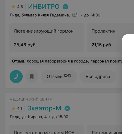
ИНВИТРО
4.5
Лида, бульвар Князя Гедемина, 12/1
до 14:00
Лютеинизирующий гормон
Пролактин
25,46 руб.
21,15 руб.
Отзыв
.
Хорошая лаборатория в городе, персонал позитивный, вежливый. Помещение не очень большое, иногда утром большие очередь бывают, но все равно по времени как-то все быстро происходит. Для меня важно, чтобы м
1245
Отзывы
Все адреса
МЕДИЦИНСКИЙ ЦЕНТР
Экватор-М
4.1
Лида, ул. Кирова, 4
до 15:00
Прогестерон методом ИФА
Лютеинизирующий