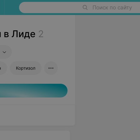
Поиск по сайту
 в Лиде
2
н
Кортизол