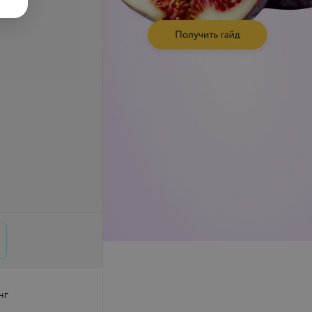
.
19,26 руб.
нг