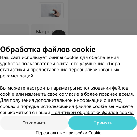
Макропролактин +
Фоллику
Пролактин
гормон
41,11 руб.
21,40 руб
Обработка файлов cookie
Наш сайт использует файлы cookie для обеспечения
ои анализы были достоверными и быстро делались, как раз Инвитро в этом очень выручает.
Еще
удобства пользователей сайта, его улучшения, сбора
статистики и предоставления персонализированных
рекомендаций.
Вы можете настроить параметры использования файлов
cookie или изменить свое согласие в более позднее время.
Для получения дополнительной информации о целях,
сроках и порядке использования файлов cookie вы можете
ознакомиться с нашей
Политикой обработки файлов cookie
Отклонить
Принять
Персональные настройки Cookie
 гормон
Пролактин методом ИФА
Тестосте