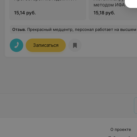
методом ИФА
15,14 руб.
15,18 руб.
Отзыв
.
Прекрасный медцентр, персонал работает на высшем уровне: очень приветливые и вежливые, всегда помогут и подскажут. Хочу отдельно поблагодарить замечательного специалиста Матюлевич Над
Записаться
О проекте