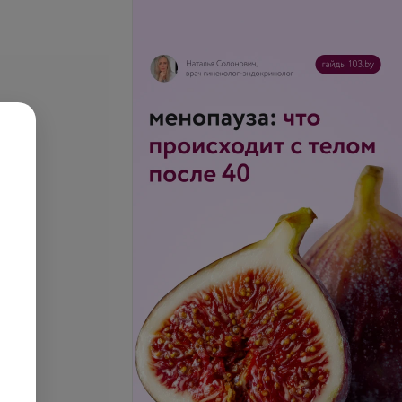
лостимулирующий
Эстрадиол
.
24,38 руб.
рон методом ИФА
Эстрадиол методом ИФА