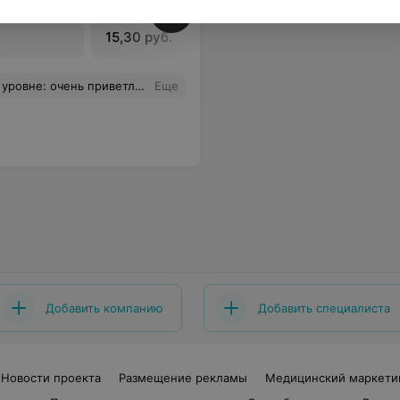
15,30 руб.
15,30 руб
ежду Александровну за ее профессионализм, грамотность, вежливость. Рекомендую!
Еще
Добавить компанию
Добавить специалиста
Новости проекта
Размещение рекламы
Медицинский маркети