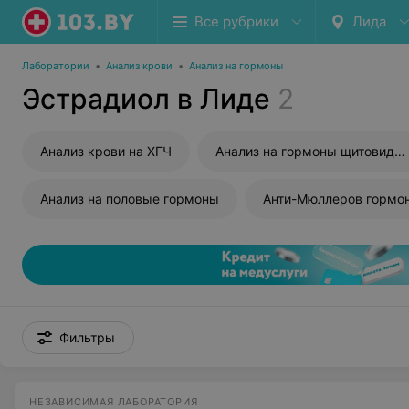
Все рубрики
Лида
Лаборатории
•
Анализ крови
•
Анализ на гормоны
Эстрадиол в Лиде
2
Анализ крови на ХГЧ
Анализ на гормоны щитовидной железы
Анализ на половые гормоны
Анти-Мюллеров гормо
Фильтры
НЕЗАВИСИМАЯ ЛАБОРАТОРИЯ