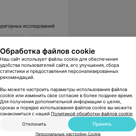
ораторных исследований
Все цены
Обработка файлов cookie
Наш сайт использует файлы cookie для обеспечения
удобства пользователей сайта, его улучшения, сбора
ему удивлению, всё прошло на удивление быстро! Несмотря на ажиотаж, персонал работал быстро, без суеты. Процедурный кабинет — профессионально и почти безболезненно. Спасибо за то, что вы есть!
Еще
статистики и предоставления персонализированных
рекомендаций.
Вы можете настроить параметры использования файлов
cookie или изменить свое согласие в более позднее время.
Для получения дополнительной информации о целях,
Все адреса
сроках и порядке использования файлов cookie вы можете
ознакомиться с нашей
Политикой обработки файлов cookie
Отклонить
Принять
Персональные настройки Cookie