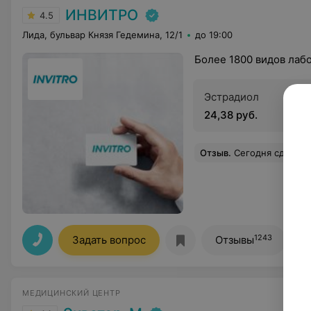
ИНВИТРО
4.5
Лида, бульвар Князя Гедемина, 12/1
до 19:00
Более 1800 видов лаб
Эстрадиол
24,38 руб.
Отзыв
.
Сегодня сдавала кровь, народу в отделении было очень много. Честно говоря, сначала расстроилась, думая, что проведу здесь полдня. Но, к мо
1243
Задать вопрос
Отзывы
МЕДИЦИНСКИЙ ЦЕНТР