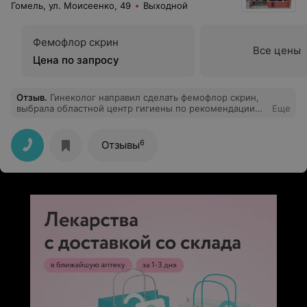
Гомель, ул. Моисеенко, 49
Выходной
Фемофлор скрин
Все цены
Цена по запросу
Отзыв
.
Гинеколог направил сделать фемофлор скрин,
выбрала областной центр гигиены по рекомендации
Еще
знакомой. Записывалась по телефону, девушка в
регистратуре все рассказала, записала. Далее также
никаких проблем не возникло, да и гинеколог потом
6
Отзывы
подтвердила, что в центре делают хорошо всегда, и
результаты сомнений не вызывают.