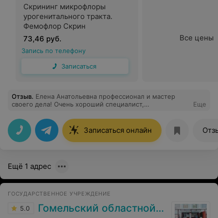
Скрининг микрофлоры
урогенитального тракта.
Фемофлор Скрин
Все цены
73,46 руб.
Запись по телефону
Записаться
Отзыв
.
Елена Анатольевна профессионал и мастер
своего дела! Очень хороший специалист,
Еще
внимательный к деталям. Очень приятно попасть к
такому специалисту на прием. Спасибо большое!
Записаться онлайн
Отз
Ещё 1 адрес
ГОСУДАРСТВЕННОЕ УЧРЕЖДЕНИЕ
Гомельский областной ЦГЭ и ОЗ
5.0