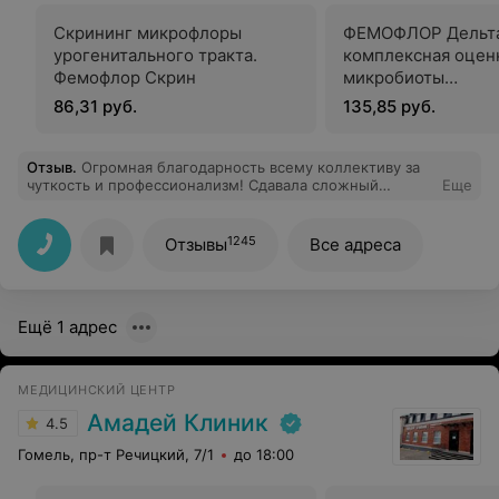
Скрининг микрофлоры
ФЕМОФЛОР Дельта
урогенитального тракта.
комплексная оцен
Фемофлор Скрин
микробиоты
урогенитального т
86,31 руб.
135,85 руб.
женщин (25 парам
методом ПЦР
Отзыв
.
Огромная благодарность всему коллективу за
чуткость и профессионализм! Сдавала сложный
Еще
комплекс анализов, очень волновалась. Девочки на
ресепшене успокоили, всё подробно объяснили,
сориентировали по срокам и подготовке. В
1245
Отзывы
Все адреса
процедурном кабинете — мастера своего дела, укол
даже не почувствовала. Вы — лучшие!
Ещё 1 адрес
МЕДИЦИНСКИЙ ЦЕНТР
Амадей Клиник
4.5
Гомель, пр-т Речицкий, 7/1
до 18:00