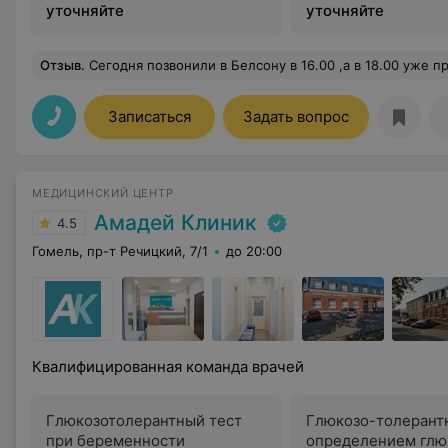
уточняйте
уточняйте
Отзыв
.
Сегодня позвонили в Белсону в 16.00 ,а в 18.00 уже приехали на УЗИ все очень понравилось.Врач очень милая женщина.Будем еще обраща
Записаться
Задать вопрос
МЕДИЦИНСКИЙ ЦЕНТР
Амадей Клиник
4.5
Гомель, пр-т Речицкий, 7/1
до 20:00
Квалифицированная команда врачей
Глюкозотолерантный тест
Глюкозо-толерантн
при беременности
определением глю