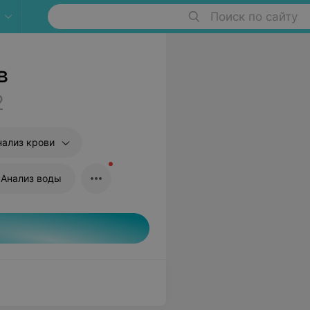
Поиск по сайту
в
2
нализ крови
Анализ воды