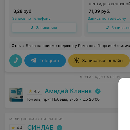
пептида в венозно
натощак и после н
8,28 руб.
71,39 руб.
через 2 часа
Запись по телефону
Запись по телефону
Записаться
Записать
Отзыв
.
Была на приеме недавно у Романова Георгия Никитича. Врач грамотно мне все объяснил и рассказал по поводу моей ситуации, я была приятно удивлена такому подходу к пациенту. Буду обращаться еще раз. Квалифициро
Telegram
Записаться онлайн
ДРУГИЕ АДРЕСА СЕТИ
Амадей Клиник
4.5
Гомель, пр-т Победы, 8-55
до 20:00
МЕДИЦИНСКАЯ ЛАБОРАТОРИЯ
СИНЛАБ
4.4