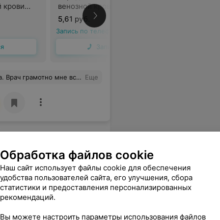
й крови
венозной крови натощак и
плазме к
агрузки
после нагрузки через 2 часа
5,61 руб.
79,54 руб
Запись по телефону
Запись по 
ся
Записаться
ванный специалист и очень приятный доктор. Осталась под приятным впечатлением. Рекомендую.
Еще
Обработка файлов cookie
Наш сайт использует файлы cookie для обеспечения
удобства пользователей сайта, его улучшения, сбора
статистики и предоставления персонализированных
рекомендаций.
Вы можете настроить параметры использования файлов