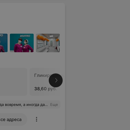
Гликированный гемоглобин
Глюкозот
при бере
38,60 руб.
8,99 руб.
Взятие крови проходит всегда безболезненно. Спасибо!!!
Еще
Все адреса