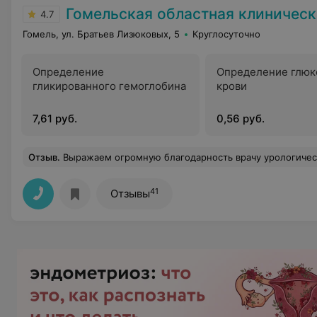
Гомельская областная клиническая б
4.7
Гомель, ул. Братьев Лизюковых, 5
Круглосуточно
Определение
Определение глюк
гликированного гемоглобина
крови
7,61 руб.
0,56 руб.
Отзыв
.
Выражаем огромную благодарность врачу урологического отделения Александре Викторовне за высокий профессионализм, чуткое внимательное отношение к пациентам. Александра Викторовна душевный и неб
41
Отзывы