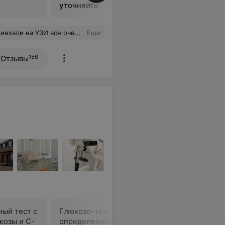
уточняйте
уточняйт
ться в этот центр(если понадобиться).Персонал вежливый.
Еще
156
Отзывы
ый тест с
Глюкозо-толерантный тест с
Катехола
козы и С-
определением глюкозы в
норадрен