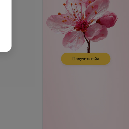
ерон
Определение антитела к
тиреоглобулину
.
20,16 руб.