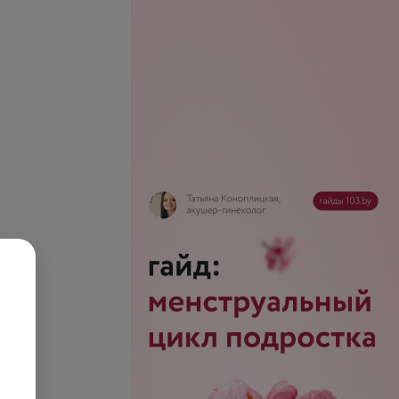
рови
.
96,07 руб.
телефону
Запись по телефону
Записаться
Записаться