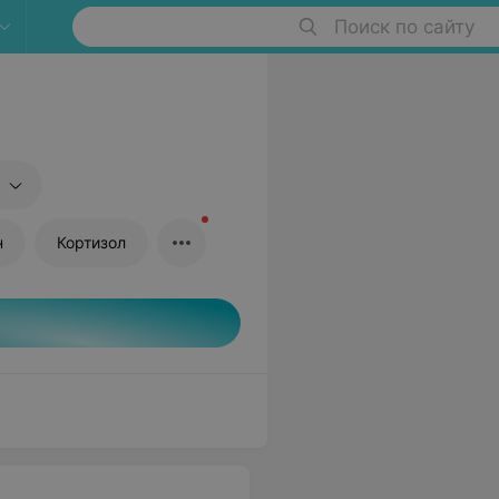
Поиск по сайту
н
Кортизол