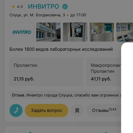
ИНВИТРО
4.9
Слуцк, ул. М. Богдановича, 3
до 17:00
Более 1800 видов лабораторных исследований
Пролактин
Макропролактин +
Пролактин
21,15 руб.
41,11 руб.
Отзыв
.
Инвитро города Слуцка, спасибо вам огромное за вашу работу! Я человек, который не любит больницы, врачей, однако у вас все прошло в комфорте. Спасибо за ваше понимание, поддержку и профессионализм! Отдельно спасибо администратору Елене! Вы действительно ком
1243
Задать вопрос
Отзывы