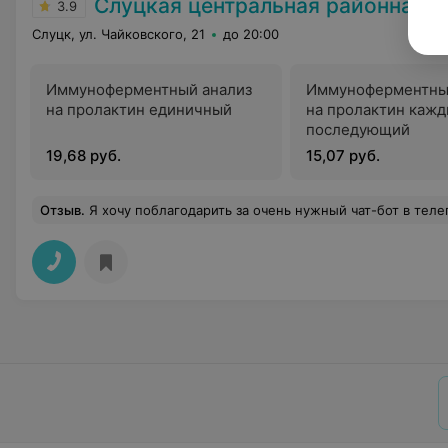
Слуцкая центральная районная 
3.9
Слуцк, ул. Чайковского, 21
до 20:00
Иммуноферментный анализ
Иммуноферментны
на пролактин единичный
на пролактин каж
последующий
19,68 руб.
15,07 руб.
Отзыв
.
Я хочу поблагодарить за очень нужный чат-бот в телеграмм канале. Записаться по электронной записи можно к любому врачу и быстро. Рекомендации врачей сразу видны в чате. Вызывали из очереди, стоять не надо. Пришла по