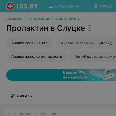
Все рубрики
Слуцк
Лаборатории
•
Анализ крови
•
Анализ на гормоны
Пролактин в Слуцке
2
Анализ крови на ХГЧ
Анализ на гормоны щитовидной железы
Анализ на половые гормоны
Анти-Мюллеров гормо
Фильтры
НЕЗАВИСИМАЯ ЛАБОРАТОРИЯ