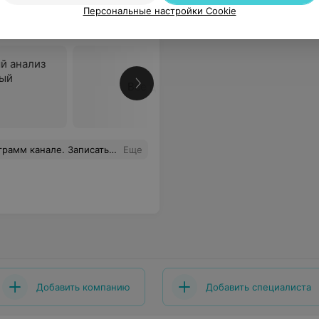
больница
Персональные настройки Cookie
й анализ
дый
Все цены
 времени и меня сразу вызвали. Я в восторге от данного вида услуг! Спасибо! Всем рекомендую!
Еще
Добавить компанию
Добавить специалиста