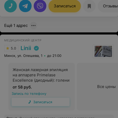
подозрительных моментов) А ещё прием и в кресле, и
узи не вызывает какого-то дискомфорта и боли. Елена
Записаться
Отзывы
Михайловна не назначает лишних лекарств, за
миллион денег, анализов и так далее. Рекомендация
от чистого сердца. После её приема у вас появится
любимый доктор
Ещё 1 адрес
МЕДИЦИНСКИЙ ЦЕНТР
Linii
5.0
Минск, ул. Олешева, 1
до 21:00
Женская лазерная эпиляция
на аппарате Primelase
Excellence (диодный): голени
Все цены
от 58 руб.
Запись по телефону
Записаться