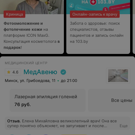
Криница
Онлайн-запись к врачу
Фотоомоложение и
Забота о здоровье: поиск
фотолечение
кожи
на
специалистов, отзывы
платформе ICON MaxG.
пациентов и запись онлайн
Консультация косметолога
в
на 103.by
подарок
!
МЕДИЦИНСКИЙ ЦЕНТР
МедАвеню
4.6
Минск, ул. Грибоедова, 11
до 21:00
Лазерная эпиляция голеней
Все цены
76 руб.
Отзыв
.
Елена Михайловна великолепный врач! Она все
супер понятно объясняет, не запугивает и после
Еще
приема у вас не будет каких-то непонятых