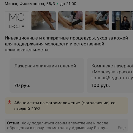
Минск, Филимонова, 55/3
до 21:00
Инъекционные и аппаратные процедуры, уход за кожей
для поддержания молодости и естественной
привлекательности.
Лазерная эпиляция голеней
Комплекс лазерно
«Молекула красоты
голень\бедра + гл
бикини + подмыш
70 руб.
100 руб.
впадины
Абонементы на фотоомоложение (фотолечение) со
скидкой 20%!
Отзыв
.
Хочу поделиться своим впечатлением после
обращения к врачу-косметологу Адамовичу Егору
Еще
Георгиевичу. Раньше у меня был неудачный опыт с