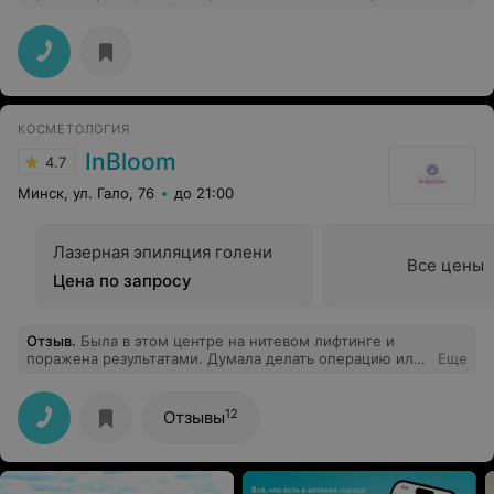
в один визит. В последующем дала отличную
рекомендацию по подбору уходовой косметики.
Большая радость быть пациентом такого доктора
КОСМЕТОЛОГИЯ
InBloom
4.7
Минск, ул. Гало, 76
до 21:00
Лазерная эпиляция голени
Все цены
Цена по запросу
Отзыв
.
Была в этом центре на нитевом лифтинге и
поражена результатами. Думала делать операцию или
Еще
поставить нити, но после консультации у косметолога
этого центра мы остановились на нитях. Все, что я
хотела поправить в своем лице, все доктор поправил.
12
Отзывы
Я очень довольна. Никаких лишних разводов на
лишние процедуры. Рекомендую.