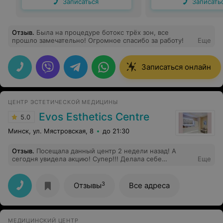
Записаться
Записать
Отзыв
.
Была на процедуре ботокс трёх зон, все
прошло замечательно! Огромное спасибо за работу!
Еще
Записаться онлайн
ЦЕНТР ЭСТЕТИЧЕСКОЙ МЕДИЦИНЫ
Evos Esthetics Centre
5.0
Минск, ул. Мястровская, 8
до 21:30
Отзыв
.
Посещала данный центр 2 недели назад! А
сегодня увидела акцию! Супер!!! Делала себе
Еще
фотоомоложение всего лица. После процедуры были
покраснения, но через час прошли! Эффект от
процедуры потрясающий!!!! ушла пигментация,
3
Отзывы
Все адреса
морщинки, как-то даже цвет лица лучше. Процедуру
проводила врач Ольга. Очень доброжелательная,
спокойная, тактичная. Да и вообще персонал
вежливый. Рекомендую!!! завтра записалась на второй
МЕДИЦИНСКИЙ ЦЕНТР
сеанс) Большое спасибо за акцию!