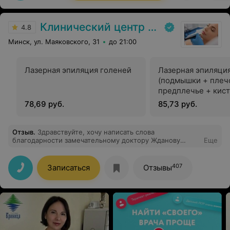
Клинический центр пластической хирургии и медицинской косметологии
4.8
Минск, ул. Маяковского, 31
до 21:00
Лазерная эпиляция голеней
Лазерная эпиляци
(подмышки + плеч
предплечье + кист
78,69 руб.
85,73 руб.
Отзыв
.
Здравствуйте, хочу написать слова
благодарности замечательному доктору Жданову
Еще
Сергею Рудольфовичу за мои красивые глаза. Год назад
отважилась на верхнюю блефаропластику. Долго
маниторила клиники и специалистов. Доверилась
407
Записаться
Отзывы
Сергею Рудольфовичу и не пожалела.Очень грамотный
специалист, человек своего дела. Результат операции
превзошёл мои ожидания. Шикарно!!! Я в восторге!!!
Милые дамы, рекомендую Вам именно этого доктора,
в его руках Вы станете ещё прекрасней.