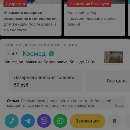
Супрамед
Санатории Беларуси
Интимное лазерное
Большой выбор
омоложение в гинекологии.
проверенных санаториев.
Для женщин после родов и
Акции!
в менопаузе
САЛОН МЕДИЦИНСКОЙ КОСМЕТОЛОГИИ
Космед
4.5
Минск, ул. Максима Богдановича, 56
до 21:00
Лазерная эпиляция голеней
Все цены
50 руб.
Отзыв
.
Рекомендую к посещению Космед. Небольшой
медцентр, где можно получить как грамотную
Еще
консультацию по делу, без "втиюхивания" ненужных
процедур, так и проведения самих процедур. Нашла в
космеде своего врача, где она принимает в другом
Записаться
центре. Получается качество оказываемых услуг то
же, а цена гораздо дешевле, потому что не платите за