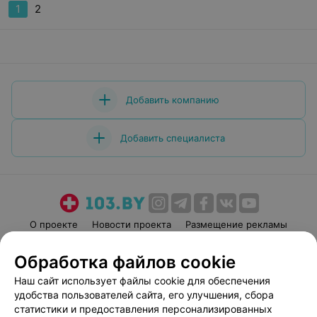
1
2
Добавить компанию
Добавить специалиста
О проекте
Новости проекта
Размещение рекламы
Медицинский маркетинг
Публичный договор
Обработка файлов cookie
Пользовательское соглашение
Способы оплаты
Наш сайт использует файлы cookie для обеспечения
Вакансии
Партнеры
удобства пользователей сайта, его улучшения, сбора
Написать руководителю 103.by
статистики и предоставления персонализированных