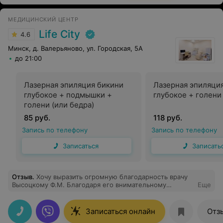
интерьер и кофе. Девочки на ресепшене всегда
приветливые и помогающие. Далеко не везде
МЕДИЦИНСКИЙ ЦЕНТР
встретишь таких небезучастных и ответственных
сотрудников.
Life City
4.6
Минск, д. Валерьяново, ул. Городская, 5А
до 21:00
Лазерная эпиляция бикини
Лазерная эпиляци
глубокое + подмышки +
глубокое + голени
голени (или бедра)
85 руб.
118 руб.
Запись по телефону
Запись по телефону
Записаться
Записать
Отзыв
.
Хочу выразить огромную благодарность врачу
Высоцкому Ф.М. Благодаря его внимательному
Еще
отношению к пациентам, индивидуальному подходу к
проблемам каждого, высокому профессионализму
удалось получить замечательный результат!
Записаться онлайн
Отз