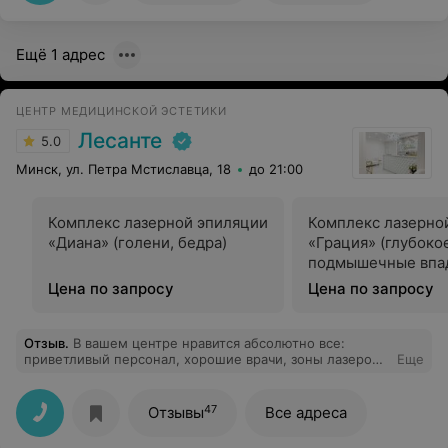
Ещё 1 адрес
ЦЕНТР МЕДИЦИНСКОЙ ЭСТЕТИКИ
Лесанте
5.0
Минск, ул. Петра Мстиславца, 18
до 21:00
Комплекс лазерной эпиляции
Комплекс лазерно
«Диана» (голени, бедра)
«Грация» (глубоко
подмышечные впа
голени или бедра)
Цена по запросу
Цена по запросу
Отзыв
.
В вашем центре нравится абсолютно все:
приветливый персонал, хорошие врачи, зоны лазером
Еще
обрабатывают хорошо, все чисто и стерильно. После
первого посещения вашего мед. центра сразу поняла,
что я стану вашим постоянным клиентом. Спасибо за
47
Отзывы
Все адреса
ваш профессионализм и приятную атмосферу)