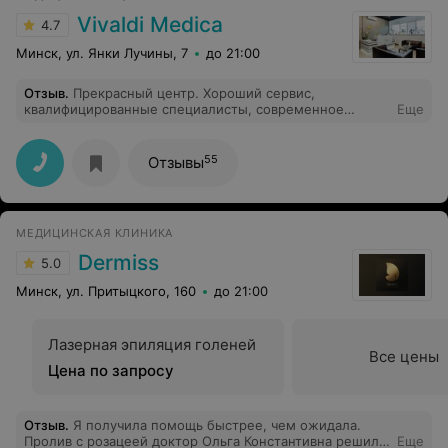
Vivaldi Medica
4.7
Минск, ул. Янки Лучины, 7
до 21:00
Отзыв
.
Прекрасный центр. Хороший сервис,
квалифицированные специалисты, современное
Еще
оборудование. Хочу выразить огромную благодарность
замечательному доктору Стельмашонок Веронике
Анатольевне за ее чуткость и профессионализм!
55
Отзывы
МЕДИЦИНСКАЯ КЛИНИКА
Dermiss
5.0
Минск, ул. Притыцкого, 160
до 21:00
Лазерная эпиляция голеней
Все цены
Цена по запросу
Отзыв
.
Я получила помощь быстрее, чем ожидала.
Пролив с розацеей доктор Ольга Константивна решила
Еще