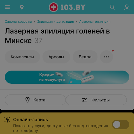
Салоны красоты
•
Эпиляция и депиляция
•
Лазерная эпиляция
Лазерная эпиляция голеней в
Минске
37
Комплексы
Ареолы
Бедра
Фильтры
Карта
Онлайн-запись
Показать услуги, доступные без подтверждения
по телефону