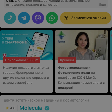
Отзыв
.
Спасибо большое Ксении за замечательное
отношение, позитив и качество!
Еще
Записаться онлайн
Приложение 103.BY
Криница
Наличие лекарств в аптеках
Фотоомоложение и
города, бронирование и
фотолечение
кожи
на
другие полезные сервисы в
платформе ICON MaxG.
вашем смартфоне
Консультация косметолога
в
подарок
!
ЦЕНТР ЭСТЕТИЧЕСКОЙ МЕДИЦИНЫ И КОСМЕТОЛОГИИ
Molecula
4.6