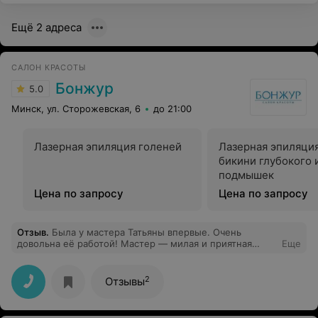
Ещё 2 адреса
САЛОН КРАСОТЫ
Бонжур
5.0
Минск, ул. Сторожевская, 6
до 21:00
Лазерная эпиляция голеней
Лазерная эпиляция
бикини глубокого 
подмышек
Цена по запросу
Цена по запросу
Отзыв
.
Была у мастера Татьяны впервые. Очень
довольна её работой! Мастер — милая и приятная
Еще
девушка, вела приятную беседу, ощущалось, что ей
важно качество работы и комфорт клиента. Результат
очень порадовал — руки выглядят аккуратно и
2
Отзывы
ухоженно. Обязательно снова обращусь и буду
рекомендовать всем! Спасибо за отличный маникюр!