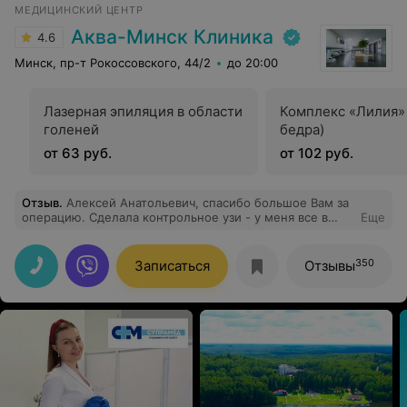
МЕДИЦИНСКИЙ ЦЕНТР
Аква-Минск Клиника
4.6
Минск, пр-т Рокоссовского, 44/2
до 20:00
Лазерная эпиляция в области
Комплекс «Лилия» 
голеней
бедра)
от 63 руб.
от 102 руб.
Отзыв
.
Алексей Анатольевич, спасибо большое Вам за
операцию. Сделала контрольное узи - у меня все в
Еще
порядке. У Вас золотые руки и голова! Дай Вам Бог
крепкого здоровья! Куликов А. А. провел
лапароскопическую операцию по удалению четырёх
350
Записаться
Отзывы
миом (6 см и 1 см - 3 шт.), хоть по узи было видно
только три миомы. Все прошло замечательно.