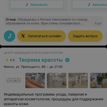
Записаться
Записать
Отзыв
.
Обращалась к Регине Николаевне по поводу
образований на коже. Врач очень понравилась!
Еще
Провела осмотр, всё подробно и понятно объяснила.
Сразу понимаешь, что попал в надёжные руки
профессионала. Регина Николаевна быстро и
Записаться онлайн
Задать вопрос
безболезненно удалила родинки. Дала рекомендации
по уходу после удаления!Помимо профессионализма
хочется отметить, что врач очень приятная и
располагает к себе! Спасибо огромное!
ЦЕНТР МЕДИЦИНСКОЙ КОСМЕТОЛОГИИ
Теорема красоты
4.9
Минск, ул. Притыцкого, 89
до 21:00
Индивидуальные программы ухода, лазерная и
аппаратная косметология, процедуры для поддержания
красоты кожи.