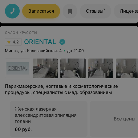
увеличением губ и я долго сомневалась, стоит ли
снова пробовать. Но, решившись на процедуру,
7
Записаться
Отзывы
Лиценз
осталась очень довольна! Все прошло абсолютно
безболезненно, что для меня было настоящим
открытием!!! Результат мне очень понравился — губы
выглядят естественно и привлекательно. Огромное
САЛОН КРАСОТЫ
спасибо Егору Георгиевичу за его мастерство!!!
ORIENTAL
4.2
Минск, ул. Кальварийская, 4
до 21:00
Парикмахерские, ногтевые и косметологические
процедуры, специалисты с мед. образованием
Женская лазерная
александритовая эпиляция
Все цены
голени
60 руб.