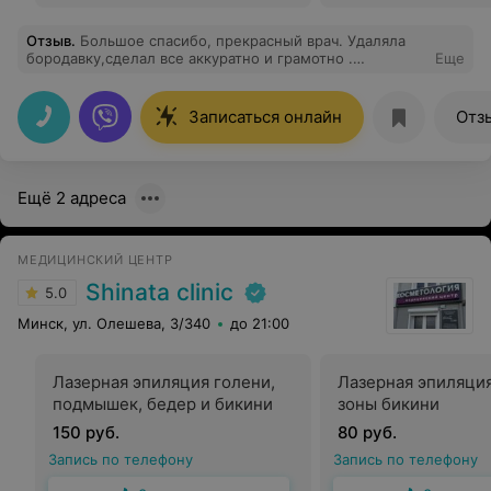
Отзыв
.
Большое спасибо, прекрасный врач. Удаляла
бородавку,сделал все аккуратно и грамотно .
Еще
Талантливый и профессиональный врач!!!
Записаться онлайн
Отз
Ещё 2 адреса
МЕДИЦИНСКИЙ ЦЕНТР
Shinata clinic
5.0
Минск, ул. Олешева, 3/340
до 21:00
Лазерная эпиляция голени,
Лазерная эпиляция
подмышек, бедер и бикини
зоны бикини
150 руб.
80 руб.
Запись по телефону
Запись по телефону