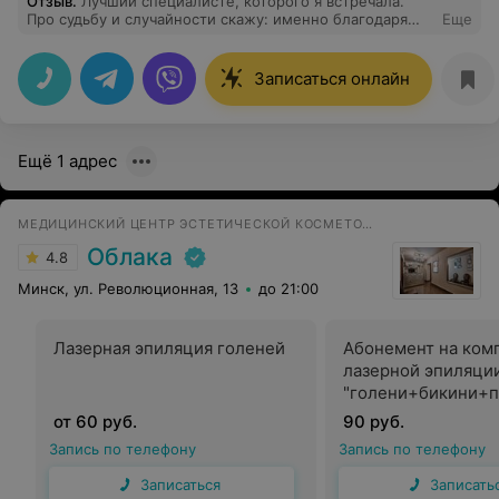
Отзыв
.
Лучший специалисте, которого я встречала.
Про судьбу и случайности скажу: именно благодаря
Еще
ему я получила правильный диагноз и удалось найти
решение моих медицинских проблем. До этого многие
врачи не могли определить причину и долгое время
Записаться онлайн
искали. Благодаря профессионализму и
внимательному подходу Георгия, помог мне выявить
наследственное заболевание, которое никто из других
специалистов не мог обнаружить. Благодарна за
Ещё 1 адрес
возможность доверить здоровье именно ему. Это
действительно лучший врач, которого я встречала.
МЕДИЦИНСКИЙ ЦЕНТР ЭСТЕТИЧЕСКОЙ КОСМЕТОЛОГИИ И ГИНЕКОЛОГИИ
Облака
4.8
Минск, ул. Революционная, 13
до 21:00
Лазерная эпиляция голеней
Абонемент на ком
лазерной эпиляци
"голени+бикини+
1 зона", 6 сеансов 
от 60 руб.
90 руб.
Запись по телефону
Запись по телефону
Записаться
Записать