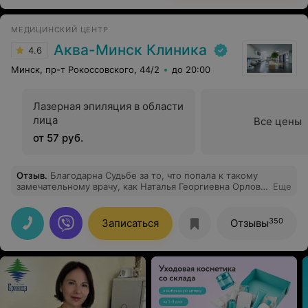
МЕДИЦИНСКИЙ ЦЕНТР
Аква-Минск Клиника
4.6
Минск, пр-т Рокоссовского, 44/2
до 20:00
Лазерная эпиляция в области
лица
Все цены
от 57 руб.
Отзыв
.
Благодарна Судьбе за то, что попала к такому
замечательному врачу, как Наталья Георгиевна Орлова.
Еще
Спасибо Вам за высокопрофессиональную помощь,
честное отношение к пациентам, чёткость
рекомендаций и врачебное сопровождение. Ваше
350
Записаться
Отзывы
неравнодушное отношение к работе и людям вселяет
веру, что каждый пациент получит адекватное и
своевременное лечение.