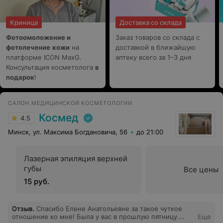
Криница
Доставка со склада
Фотоомоложение и
Заказ товаров со склада с
фотолечение
кожи
на
доставкой в ближайшую
платформе ICON MaxG.
аптеку всего за 1–3 дня
Консультация косметолога
в
подарок
!
САЛОН МЕДИЦИНСКОЙ КОСМЕТОЛОГИИ
Космед
4.5
Минск, ул. Максима Богдановича, 56
до 21:00
Лазерная эпиляция верхней
губы
Все цены
15 руб.
Отзыв
.
Спасибо Елене Анатольевне за такое чуткое
отношение ко мне! Была у вас в прошлую пятницу.
Еще