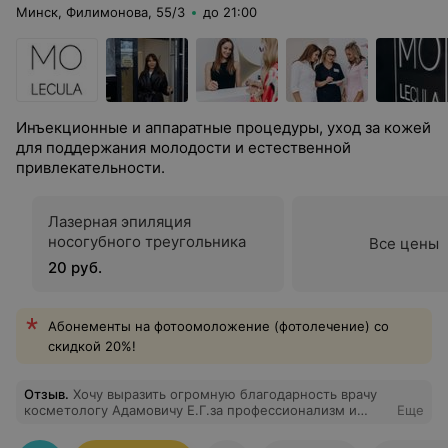
Минск, Филимонова, 55/3
до 21:00
Инъекционные и аппаратные процедуры, уход за кожей
для поддержания молодости и естественной
привлекательности.
Лазерная эпиляция
носогубного треугольника
Все цены
20 руб.
Абонементы на фотоомоложение (фотолечение) со
скидкой 20%!
Отзыв
.
Хочу выразить огромную благодарность врачу
косметологу Адамовичу Е.Г.за профессионализм и
Еще
золотые руки.Долго не могла решиться на увеличение
губ,но доктор Адамович Е.Г. подобрал идеальную