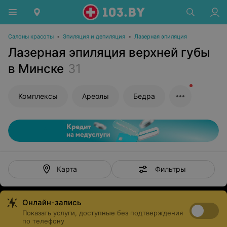
Салоны красоты
•
Эпиляция и депиляция
•
Лазерная эпиляция
Лазерная эпиляция верхней губы
в Минске
31
Комплексы
Ареолы
Бедра
Фильтры
Карта
Онлайн-запись
Показать услуги, доступные без подтверждения
по телефону