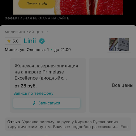
ЭФФЕКТИВНАЯ РЕКЛАМА НА САЙТЕ
МЕДИЦИНСКИЙ ЦЕНТР
Linii
5.0
Минск, ул. Олешева, 1
до 21:00
Женская лазерная эпиляция
на аппарате Primelase
Excellence (диодный):
носогубной треугольник
Все цены
от 28 руб.
Запись по телефону
Записаться
Отзыв
.
Удаляла липому на руке у Кирилла Руслановича
хирургическим путем. Врач все подробно рассказал и
Еще
объяснил перед удалением. Все прошло абсолютно