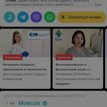
Отзыв
.
Здравствуйте, хочу поблагодарить, отличного
мастера Марину Аласюк очень приятный и
Еще
профессиональный мастер, а так же спасибо центру
хожу не один год к вам и довольна результатом! А так
же отдельное спасибо, за оперативности, вчера с утра
Записаться онлайн
позвонила и вечером уже попала к мастеру.
Процветания и побольше приятных клиентов)
Супрамед
Криница
Интимное лазерное
Фотоомоложение и
омоложение в гинекологии.
фотолечение
кожи
на
Для женщин после родов и
платформе ICON MaxG.
в менопаузе
Консультация косметолога
в
подарок
!
ЦЕНТР ЭСТЕТИЧЕСКОЙ МЕДИЦИНЫ И КОСМЕТОЛОГИИ
Molecula
4.6