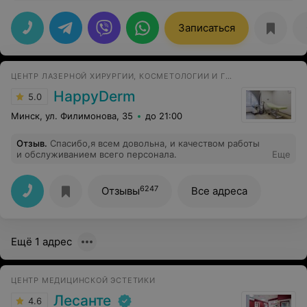
Папилломы на глазах (и особенно между ресничками)
и на лице удалять очень больно и я проявила себя как
капризного пациента, за что прошу прощения. Но с
Записаться
легкой руки доктора Елены Анатольевны час пролетел
быстро, всё быстро зажило, результат меня радует!
Хожу теперь с уф защитой. Буду рекомендовать своим
друзьям
ЦЕНТР ЛАЗЕРНОЙ ХИРУРГИИ, КОСМЕТОЛОГИИ И ГИНЕКОЛОГИИ
HappyDerm
5.0
Минск, ул. Филимонова, 35
до 21:00
Отзыв
.
Спасибо,я всем довольна, и качеством работы
и обслуживанием всего персонала.
Еще
6247
Отзывы
Все адреса
Ещё 1 адрес
ЦЕНТР МЕДИЦИНСКОЙ ЭСТЕТИКИ
Лесанте
4.6