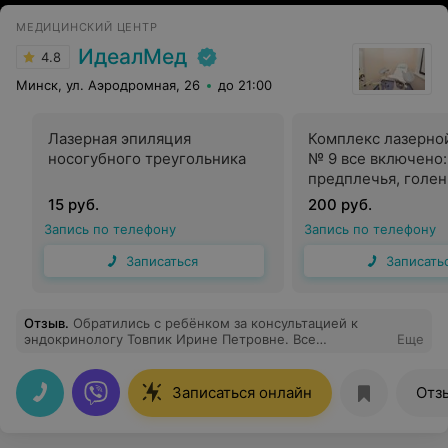
МЕДИЦИНСКИЙ ЦЕНТР
ИдеалМед
4.8
Минск, ул. Аэродромная, 26
до 21:00
Лазерная эпиляция
Комплекс лазерно
носогубного треугольника
№ 9 все включено:
предплечья, голен
подмышки, бикини
15 руб.
200 руб.
носогубный треуго
Запись по телефону
Запись по телефону
верхняя губа
Записаться
Записать
Отзыв
.
Обратились с ребёнком за консультацией к
эндокринологу Товпик Ирине Петровне. Все
Еще
объяснила, рассказала, назначила лечение. Лечимся,
через месяц придем повторно. Вблизи медцентра
стоянки свободной для автомобиля в 9.30 утра не
Записаться онлайн
Отз
было.