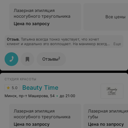
рекомендую, спасибо ещё раз!)
Лазерная эпиляция
носогубного треугольника
Все цены
Цена по запросу
Отзыв
.
Татьяна всегда тонко чувствует, что хочет
клиент и идеально это воплощает. На маникюр всегда
Еще
прихожу с удовольствием, тк знаю, что получу
желаемый результат и очень приятную беседу
2
Отзывы
СТУДИЯ КРАСОТЫ
Beauty Time
5.0
Минск, пр-т Машерова, 54
до 21:00
Лазерная эпиляция
Лазерная эпиляци
носогубного треугольника
губы
Цена по запросу
Цена по запросу