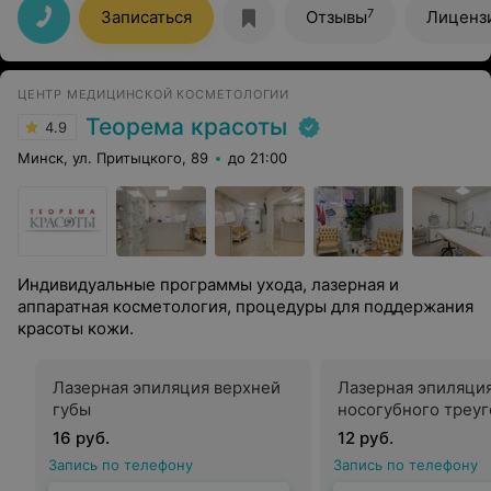
форму,обьем,учитывая особенности моего лица.Работа
7
Записаться
Отзывы
Лиценз
выполнена качественно,форма ровная,комочков
нет,губы выглядят гармонично.Спасибо за подход к
работе-внимательный,аккуратный,настоящий
профессионал.Теперь только к вам!!!!!!
ЦЕНТР МЕДИЦИНСКОЙ КОСМЕТОЛОГИИ
Теорема красоты
4.9
Минск, ул. Притыцкого, 89
до 21:00
Индивидуальные программы ухода, лазерная и
аппаратная косметология, процедуры для поддержания
красоты кожи.
Лазерная эпиляция верхней
Лазерная эпиляци
губы
носогубного треу
16 руб.
12 руб.
Запись по телефону
Запись по телефону