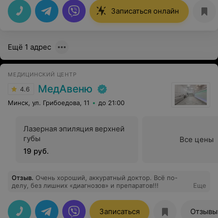
безболезненно, шов очень тонкий и аккуратный, после
процедуры никакого дискомфорта не приносил)
Записаться онлайн
Доктор очень чуткий и внимательный!
Ещё 1 адрес
МЕДИЦИНСКИЙ ЦЕНТР
МедАвеню
4.6
Минск, ул. Грибоедова, 11
до 21:00
Лазерная эпиляция верхней
губы
Все цены
19 руб.
Отзыв
.
Очень хороший, аккуратный доктор. Всё по-
делу, без лишних «диагнозов» и препаратов!!!
Еще
Записаться
Отзывы