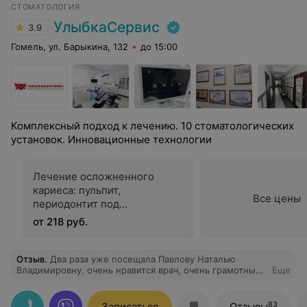
СТОМАТОЛОГИЯ
УлыбкаСервис
3.9
Гомель, ул. Барыкина, 132
до 15:00
Комплексный подход к лечению. 10 стоматологических
установок. Инновационные технологии
Лечение осложненного
кариеса: пульпит,
Все цены
периодонтит под
микроскопом
от 218 руб.
Отзыв
.
Два раза уже посещала Павлову Наталью
Владимировну, очень нравится врач, очень грамотный,
Еще
индивидуальный подход к каждому клиенту.
83
Записаться
Отзывы