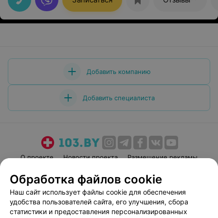
Добавить компанию
Добавить специалиста
О проекте
Новости проекта
Размещение рекламы
Медицинский маркетинг
Публичный договор
Обработка файлов cookie
Пользовательское соглашение
Способы оплаты
Наш сайт использует файлы cookie для обеспечения
Вакансии
Партнеры
удобства пользователей сайта, его улучшения, сбора
статистики и предоставления персонализированных
Написать руководителю 103.by