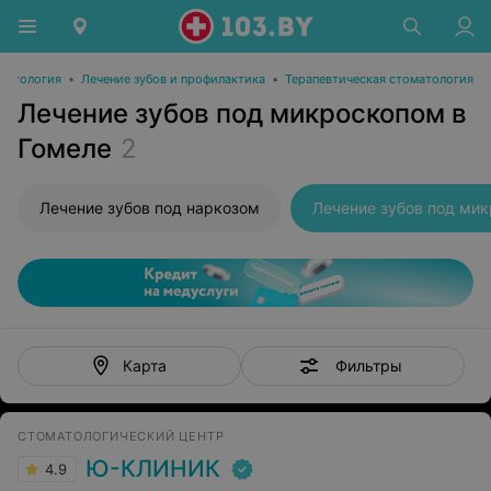
матология
•
Лечение зубов и профилактика
•
Терапевтическая стоматология
Лечение зубов под микроскопом в
Гомеле
2
Лечение зубов под наркозом
Лечение зубов под ми
Фильтры
Карта
СТОМАТОЛОГИЧЕСКИЙ ЦЕНТР
Ю-КЛИНИК
4.9