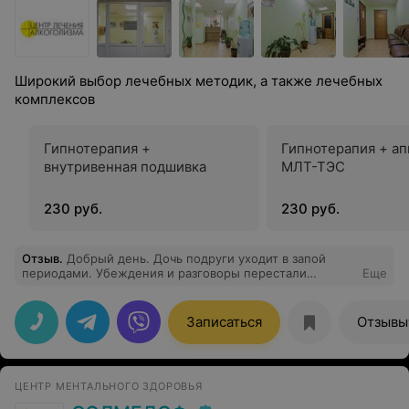
Широкий выбор лечебных методик, а также лечебных
комплексов
Гипнотерапия +
Гипнотерапия + а
внутривенная подшивка
МЛТ-ТЭС
230 руб.
230 руб.
Отзыв
.
Добрый день. Дочь подруги уходит в запой
периодами. Убеждения и разговоры перестали
Еще
помогать. Прикладывается с лет 19.Сейчас 24. Слушать
о лечении не желает. Она не нуждается в нем. Ее
мнение. Душа за подругу болит. Это
Записаться
Отзывы
один,единственный родной человек у нее. Много
лет,как вдова. Как помочь заблудшей овечке?
ЦЕНТР МЕНТАЛЬНОГО ЗДОРОВЬЯ