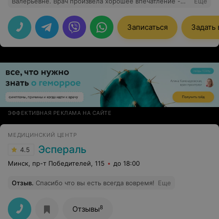
Валерьевне. Врач произвела хорошее впечатление -
Еще
грамотная, спокойная, помогла во всём разобраться и
дала профессиональные рекомендации.
Записаться
Задать
ЭФФЕКТИВНАЯ РЕКЛАМА НА САЙТЕ
МЕДИЦИНСКИЙ ЦЕНТР
Эспераль
4.5
Минск, пр-т Победителей, 115
до 18:00
Отзыв
.
Спасибо что вы есть всегда вовремя!
Еще
8
Отзывы