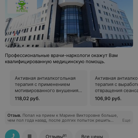
Профессиональные врачи-наркологи окажут Вам
квалифицированную медицинскую помощь.
Активная антиалкогольная
Активная антиалко
терапия с применением
терапия с выработ
мотивированного внушения в
отвращения сеанс
гипнотическом состоянии
гипнотерапии
118,02 руб.
106,90 руб.
Отзыв
.
Попал на прием к Марине Викторовне больше,
чем пол года назад, после долгих попыток решить
Еще
свою проблему, она мне помогла на все 100%.
91
Отзывы
Все цены