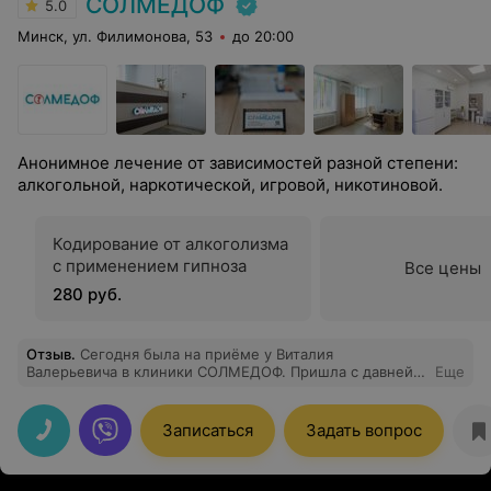
СОЛМЕДОФ
5.0
Минск, ул. Филимонова, 53
до 20:00
Анонимное лечение от зависимостей разной степени:
алкогольной, наркотической, игровой, никотиновой.
Кодирование от алкоголизма
с применением гипноза
Все цены
280 руб.
Отзыв
.
Сегодня была на приёме у Виталия
Валерьевича в клиники СОЛМЕДОФ. Пришла с давней
Еще
проблемой бессонницы и тревоги — совсем не могу
уснуть, мысли мешают. Говорила долго. Врач
внимательно выслушал, не перебивал, задал
Записаться
Задать вопрос
уточняющие вопросы, чтобы разобраться в ситуации.
После консультации выписал лекарства с подробными
инструкциями: как и когда принимать, чего ожидать.