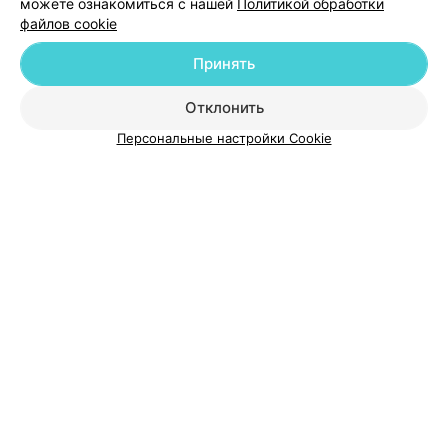
можете ознакомиться с нашей
Политикой обработки
файлов cookie
Добавить компанию
Принять
Добавить специалиста
Отклонить
Персональные настройки Cookie
О проекте
Новости проекта
Размещение рекламы
Медицинский маркетинг
Публичный договор
Пользовательское соглашение
Способы оплаты
Вакансии
Партнеры
Написать руководителю 103.by
Написать в поддержку
Персональные настройки cookie
Обработка персональных данных