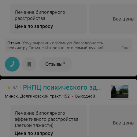
Лечение биполярного
расстройства
Все цены
Цена по запросу
Отзыв
.
Хочу выразить огромную благодарность
психиатру Татьяне Игоревне, это самый лучший
Еще
специалист в моей жизни. С ней очень легко найти
общий язык и начать терапию, а так же человек
является очень комфортным и милым в общении, что
70
Отзывы
не мало важно. После нее не могу ходить к кому-то
другому, лучшая
РНПЦ психического здоровья
4.1
Минск, Долгиновский тракт, 152
Выходной
Лечение биполярного
аффективного расстройства
Все цены
(легкой тяжести)
Цена по запросу