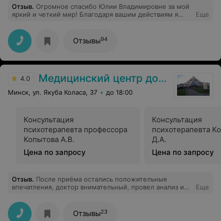
обращается с детьми. Она будто говорит с ними на их
Отзыв
.
Огромное спасибо Юлии Владимировне за мой
языке. Но Екатерина Андреевна не только прекрасный
яркий и четкий мир! Благодаря вашим действиям я
Еще
врач. Это ещё и человек , что смогла взять на себя
смогла избавиться от очков и линз. Признаться честно -
ответственность за меня, решив конфликт в моем
очень волновалась, переживала, боялась, но с легкой
учебном учреждении, потратив на это свое личное
руки и мягкого голоса Юлии Владимировны процедура
94
Отзывы
время . Это человек, который видит свою миссию
прошла комфортно и главное результативно! Вы —
шире, чем просто медицинскую помощь.
профессионал! Отдельная благодарность вашей
команде за организацию и поддержку на всех этапах
подготовки и самой операции.
Медицинский центр доктора Копытова
4.0
Минск, ул. Якуба Коласа, 37
до 18:00
Консультация
Консультация
психотерапевта профессора
психотерапевта К
Копытова А.В.
Д.А.
Цена по запросу
Цена по запросу
Отзыв
.
После приёма остались положительные
впечатления, доктор внимательный, провел анализ и
Еще
пришло осознание. Теперь я понимаю необходимость,
а главное появилось желания серьезной и долгой
работы над собой.
23
Отзывы