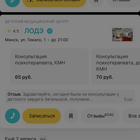
общие рекомендации и каждому в отдельности.
Крайне приятный специалист, добрый, умный человек
с высоким уровнем эмпатии Благодаря Вас
ДЕТСКИЙ МЕДИЦИНСКИЙ ЦЕНТР
ЛОДЭ
4.5
Минск, ул. Гикало, 1
до 21:00
Консультация
Консультация
психотерапевта, КМН
психотерапевта, д
КМН
65 руб.
70 руб.
Отзыв
.
Здравствуйте, сегодня были на консультации у
детского хирурга Загальской, получили
Еще
исчерпывающую консультацию, очень внимательный и
грамотный специалист.
9240
Записаться
Отзывы
Все 
Ещё 2 адреса