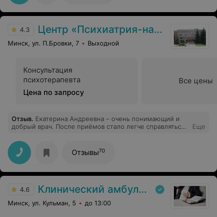
Центр «Психиатрия-наркология»
4.3
Минск, ул. П.Бровки, 7
Выходной
Консультация
психотерапевта
Все цены
Цена по запросу
Отзыв
.
Екатерина Андреевна – очень понимающий и
добрый врач. После приёмов стало легче справляться
Еще
с мыслями и чувствами. Позже разобрались и с
диагнозом . Она помогла мне принять себя , а так же и
помогла моим родителям понимать меня !❤️❤️❤️
70
Отзывы
Клинический амбуланс доктора Хадоркина
4.6
Минск, ул. Кульман, 5
до 13:00