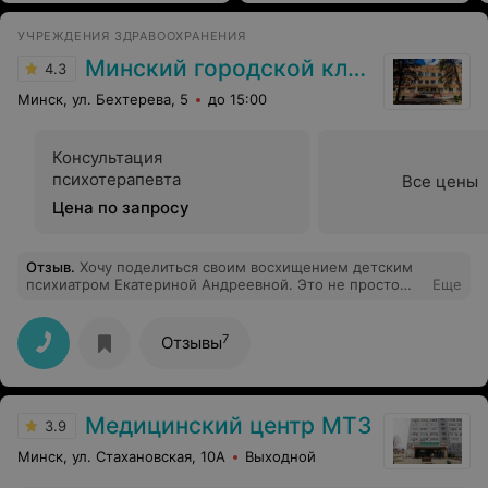
УЧРЕЖДЕНИЯ ЗДРАВООХРАНЕНИЯ
Минский городской клинический центр психиатрии и психотерапии
4.3
Минск, ул. Бехтерева, 5
до 15:00
Консультация
психотерапевта
Все цены
Цена по запросу
Отзыв
.
Хочу поделиться своим восхищением детским
психиатром Екатериной Андреевной. Это не просто
Еще
врач с высочайшей квалификацией , но человек с
редкой профессиональной интуицией и искренним,
по-настоящему человеческим подходом. Екатерина
7
Отзывы
Андреевна обладает удивительной способностью
находить путь к каждому , будь то ребёнок или
взрослый. Это человек, который чутко подстраивается
под мировоззрение другого, не навязывает своё
Медицинский центр МТЗ
мнение и никогда не делает поспешных выводов.
3.9
Такое уважение к личности пациента — редкость и
Минск, ул. Стахановская, 10А
Выходной
большая ценность. Особенно хочется отметить, как
душевно и с любовью Екатерина Андреевна