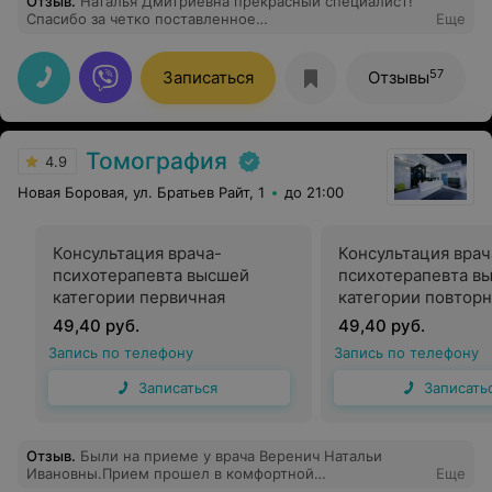
Отзыв
.
Наталья Дмитриевна прекрасный специалист!
Спасибо за четко поставленное
Еще
закючение,расположение к себе на высшем уровне!
Буду теперь ходить только к ней!!
57
Записаться
Отзывы
Томография
4.9
Новая Боровая, ул. Братьев Райт, 1
до 21:00
Консультация врача-
Консультация врач
психотерапевта высшей
психотерапевта в
категории первичная
категории повторн
49,40 руб.
49,40 руб.
Запись по телефону
Запись по телефону
Записаться
Записать
Отзыв
.
Были на приеме у врача Веренич Натальи
Ивановны.Прием прошел в комфортной
Еще
обстановке.Специалист грамотный и знает подход к