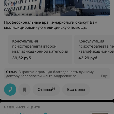
Профессиональные врачи-наркологи окажут Вам
квалифицированную медицинскую помощь.
Консультация
Консультация
психотерапевта второй
психотерапевта п
квалификационной категории
квалификационной
39,52 руб.
43,29 руб.
Отзыв
.
Выражаю огромную благодарность лучшему
доктору Колосовской Ольге Андреевне за
Еще
внимательность, отношение очень приветливое и
конечно профессионализм. Рад, что обратился к нему,
безмерно приятный доктор и человек. Искренне
91
Отзывы
Все цены
желаю ему здоровья, оптимизма, которым он заряжает
своих пациентов! Спасибо!
МЕДИЦИНСКИЙ ЦЕНТР