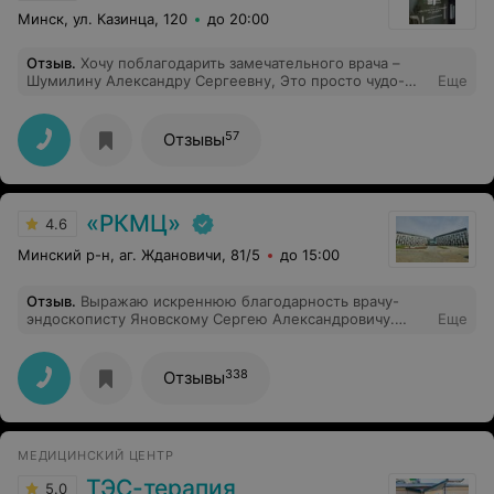
Минск, ул. Казинца, 120
до 20:00
Отзыв
.
Хочу поблагодарить замечательного врача –
Шумилину Александру Сергеевну, Это просто чудо-
Еще
врач. Очень внимательная, тактичная,на
позитиве,спасибо Вам!)
57
Отзывы
«РКМЦ»
4.6
Минский р-н, аг. Ждановичи, 81/5
до 15:00
Отзыв
.
Выражаю искреннюю благодарность врачу-
эндоскописту Яновскому Сергею Александровичу.
Еще
Наблюдаюсь у него в течение нескольких лет и могу с
уверенностью сказать: опытный специалист с хорошей
репутацией, отличной теоретической подготовкой и
338
Отзывы
положительными отзывами от пациентов. Благодаря
высокому профессионализму Сергей Александрович
проводит обследования качественно, умело и
безболезненно.Впечатляет уважительное отношение к
МЕДИЦИНСКИЙ ЦЕНТР
пациенту, доброжелательность, доступность в
общении. В экстремальной для меня ситуации, когда
ТЭС-терапия
5.0