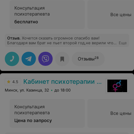
Консультация
психотерапевта
Все цены
бесплатно
Отзыв
.
Хочется сказать огромное спасибо вам!
Благодаря вам брат не пьет второй год,не верили что
Еще
поможет,надежды не было.Теперь совсем другая
жизнь, работа семья.надеемся что и в дальнейшем не
будет такой зависимости ведь это очень страшноо
28
Отзывы
когда родные пьют.
Кабинет психотерапии Химко Олега
4.5
Минск, ул. Казинца, 32
до 18:00
Консультация
психотерапевта
Все цены
Цена по запросу