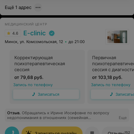
Ещё 1 адрес
МЕДИЦИНСКИЙ ЦЕНТР
E-clinic
4.6
Минск, ул. Комсомольская, 12
до 21:00
Корректирующая
Первичная
психотерапевтическая
психотерапевтиче
сессия
сессия с диагност
от 79,68 руб.
от 103,18 руб.
Запись по телефону
Запись по телефону
Записаться
Записать
Отзыв
.
Обращались к Ирине Иосифовне по вопросу
недопонимания в отношениях (семейная
Еще
консультация). Вышли с констультации
воодушевленными ❤️ Ирина Иосифовна помогла
увидеть конфликт со стороны, помогла разобрать, дала
152
Записаться онлайн
Отзывы