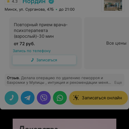
Нордин
4.3
Минск, ул. Сурганова, 47Б
до 21:00
Повторный прием врача-
психотерапевта
(взрослый)-30 мин
Все цены
от 72 руб.
Запись по телефону
Записаться
Отзыв
.
Делала операцию по удалению геморроя и
бахромки у Мулицы , интуиция и рекомендации меня
Еще
не подвели, очень рада что попала к врачу от Бога ,
всё прошло быстро и хорошо, и операция и
заживление , всегда даже был на связи , если что-то
Записаться онлайн
интересовало, для меня даже важен был контрольный
осмотр после операции спустя несколько недель,
записи вообще не было свободной , но я с ним
связалась и он всё равно нашел окошко для осмотра
,очень благодарна что попала именно к этому врачу !!!!
Врач с тобой с самого начала и до конца !