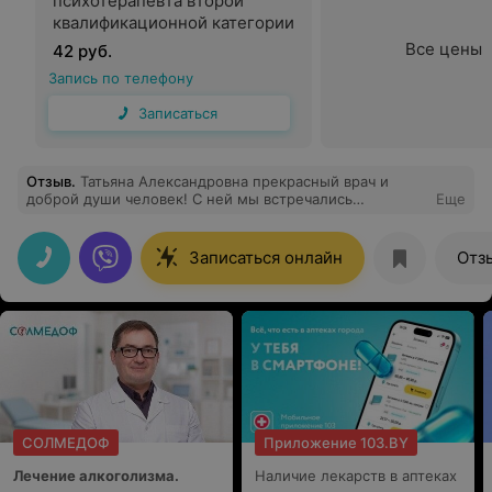
психотерапевта второй
квалификационной категории
Все цены
42 руб.
Запись по телефону
Записаться
Отзыв
.
Татьяна Александровна прекрасный врач и
доброй души человек! С ней мы встречались
Еще
несколько раз и каждый раз она объясняла,
рассказывала и консультировать по любому вопросу!
Замечательный врач, внимательная! Человек на своём
Записаться онлайн
Отз
месте! Огромное родительское СПАСИБО!!!
СОЛМЕДОФ
Приложение 103.BY
Лечение алкоголизма.
Наличие лекарств в аптеках