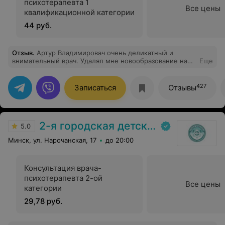
психотерапевта 1
Все цены
квалификационной категории
44 руб.
Отзыв
.
Артур Владимировач очень деликатный и
внимательный врач. Удалял мне новообразование на
Еще
лице. Долго возился со швом, ювелирно закончил
операцию. Теперь у меня нет даже намёка на шрам.
Звонил, интересовался состоянием и сам сообщил о
427
Записаться
Отзывы
результатах гистологии.
2-я городская детская клиническая больница
5.0
Минск, ул. Нарочанская, 17
до 20:00
Консультация врача-
психотерапевта 2-ой
Все цены
категории
29,78 руб.