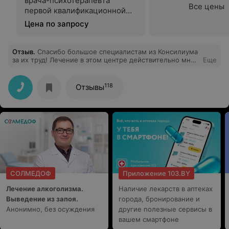
врача-психотерапевта
Все цены
первой квалификационной
категории
Цена по запросу
Отзыв
.
Спасибо большое специалистам из Консилиума
за их труд! Лечение в этом центре действительно мне
Еще
помогает. Результат очевиден, чувствую себя намного
лучше
118
Отзывы
СОЛМЕДОФ
Приложение 103.BY
Лечение алкоголизма.
Наличие лекарств в аптеках
Выведение из запоя.
города, бронирование и
Анонимно, без осуждения
другие полезные сервисы в
вашем смартфоне