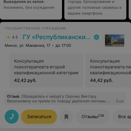
Выведение из запоя.
города, бронирование и
Анонимно, без осуждения
другие полезные сервисы в
вашем смартфоне
ГОСУДАРСТВЕННОЕ УЧРЕЖДЕНИЕ
ГУ «Республиканский научно-практический центр медицинской экспертизы и реабилитаци»
4.5
Минск, ул. Макаенка, 17
до 17:00
Консультация
Консультация
психотерапевта второй
психотерапевта п
квалификационной категории
квалификационной
42,42 руб.
44,42 руб.
Отзыв
.
Обращалась к хирургу Серому Виктору
Васильевичу на прием по поводу удаления липомы.
Еще
Хочу отметить высокий профессионализм врача,
операция прошла очень хорошо, результатом
довольна. Особенно радует, что после заживления
238
Записаться
Отзывы
Все а
шрама практически не видно.