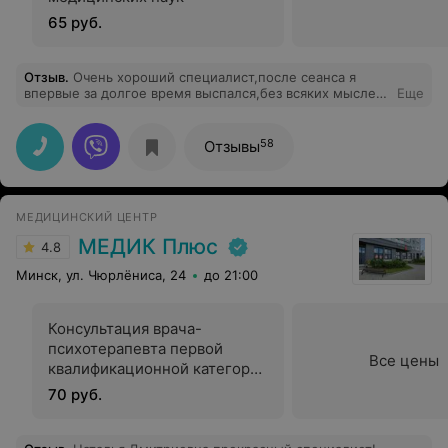
65 руб.
Отзыв
.
Очень хороший специалист,после сеанса я
впервые за долгое время выспался,без всяких мыслей
Еще
об алкоголе,через месяц обязательно приеду
ещё,кому нужна помощь рекомендую Дмитрия
Александровича, благодарю за помощь.
58
Отзывы
МЕДИЦИНСКИЙ ЦЕНТР
МЕДИК Плюс
4.8
Минск, ул. Чюрлёниса, 24
до 21:00
Консультация врача-
психотерапевта первой
Все цены
квалификационной категории
(взрослый)
70 руб.