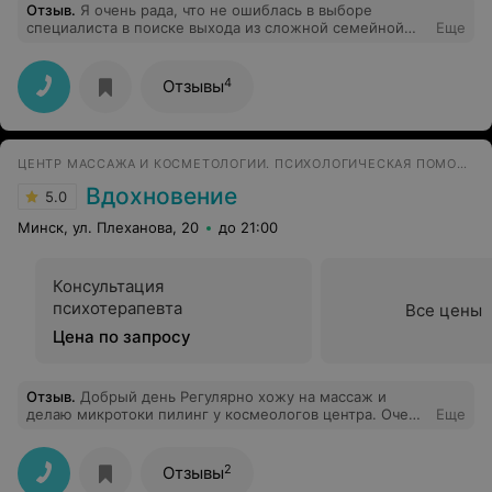
Отзыв
.
Я очень рада, что не ошиблась в выборе
специалиста в поиске выхода из сложной семейной
Еще
ситуации. Помимо знаний и опыта, в такой непростой
работе с людьми и их проблемами очень важны
способности чувствовать и сочувствовать,
4
Отзывы
поддерживать и вдохновлять, и у Олега Григорьевича
они определённо есть. Я очень благодарна ему за
помощь. Мы ещё в процессе работы, но направление
определено и прогресс очевиден.
ЦЕНТР МАССАЖА И КОСМЕТОЛОГИИ. ПСИХОЛОГИЧЕСКАЯ ПОМОЩЬ
Вдохновение
5.0
Минск, ул. Плеханова, 20
до 21:00
Консультация
психотерапевта
Все цены
Цена по запросу
Отзыв
.
Добрый день Регулярно хожу на массаж и
делаю микротоки пилинг у космеологов центра. Очень
Еще
довольно внимательным и квалифицированным
персоналом.
2
Отзывы