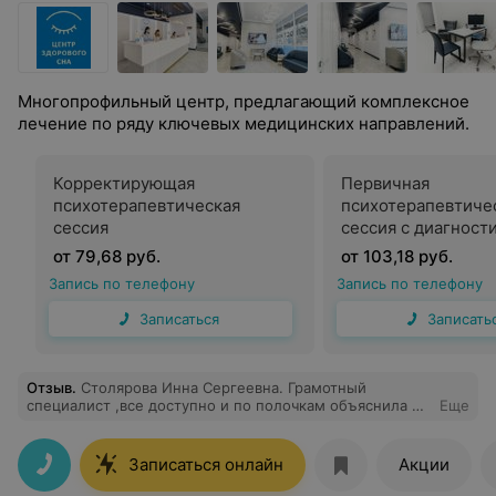
Многопрофильный центр, предлагающий комплексное
лечение по ряду ключевых медицинских направлений.
Корректирующая
Первичная
психотерапевтическая
психотерапевтиче
сессия
сессия с диагност
от 79,68 руб.
от 103,18 руб.
Запись по телефону
Запись по телефону
Записаться
Записать
Отзыв
.
Столярова Инна Сергеевна. Грамотный
специалист ,все доступно и по полочкам объяснила и
Еще
назначила правильное лечение. Теперь будем
обращаться только к этому доктору.
Записаться онлайн
Акции