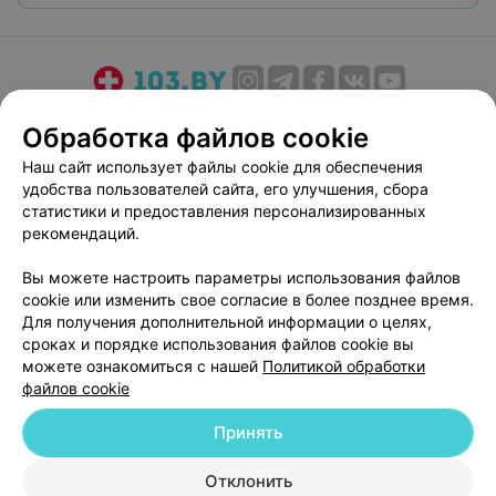
О проекте
Новости проекта
Размещение рекламы
Обработка файлов cookie
Медицинский маркетинг
Публичный договор
Наш сайт использует файлы cookie для обеспечения
Пользовательское соглашение
Способы оплаты
удобства пользователей сайта, его улучшения, сбора
Вакансии
Партнеры
статистики и предоставления персонализированных
рекомендаций.
Написать руководителю 103.by
Написать в поддержку
Вы можете настроить параметры использования файлов
cookie или изменить свое согласие в более позднее время.
Персональные настройки cookie
Для получения дополнительной информации о целях,
Обработка персональных данных
сроках и порядке использования файлов cookie вы
можете ознакомиться с нашей
Политикой обработки
файлов cookie
Принять
Отклонить
© 2026 ООО «Артокс Лаб», УНП 191700409
| 220012, Республика Беларусь,