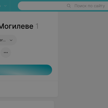
в
Поиск по сайту
 Могилеве
1
ке