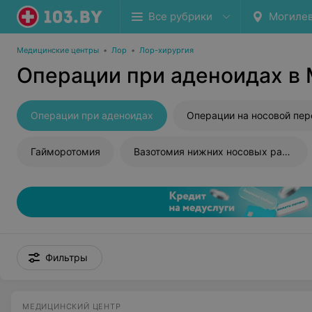
Все рубрики
Могиле
Медицинские центры
•
Лор
•
Лор-хирургия
Операции при аденоидах в
Операции при аденоидах
Операции на носовой перегород
Гайморотомия
Вазотомия нижних носовых раковин
Фильтры
МЕДИЦИНСКИЙ ЦЕНТР