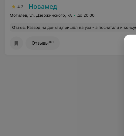
Новамед
4.2
Могилев, ул. Дзержинского, 7А
до 20:00
Отзыв
.
Развод на деньги,пришёл на узи - а посчитали и консультацию и осмотр,и при этом никто не предупредил об оплате этих услуг
101
Отзывы