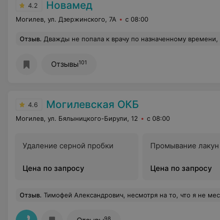
Новамед
4.2
Могилев, ул. Дзержинского, 7А
с 08:00
Отзыв
.
Дважды не попала к врачу по назначенному времени, пришлось ждать (один раз 10 минут, второй раз 1,5 часа). Записываюсь третий раз и говорю сразу, что следующий раз ждать не готова, что хотела бы попасть к врачу вовремя, без ожидания, я из другого города и ценю свое время, на что мне ответили «если вы хотите попасть к этому врачу, то надо подождать если надо, у нее большая запись». Серьезно?? Так может быть время выделяемое на пациента будет не 20 минут, а больше? Или мб вы учтете ВАЖНЫЙ и простой для меня нюанс «попасть вовремя», о котором я говорю ЗАРАНЕЕ. Персонал в регистратуре не лучше, чем в гос. поликлинике. Куда приятнее приходить в мед. центр, где встречает улыбчивый, приветли
101
Отзывы
Могилевская ОКБ
4.6
Могилев, ул. Бялыницкого-Бирули, 12
с 08:00
Удаление серной пробки
Промывание лакун
Цена по запросу
Цена по запросу
Отзыв
.
Тимофей Александрович, несмотря на то, что я не местная (из Жлобина) чувствовала себя комфортно и в безопасности. Не хотела бы вновь оказаться в приёмом покое))) Но тёплые слова в В
98