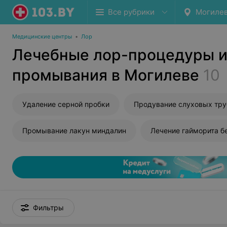
Все рубрики
Могиле
Медицинские центры
•
Лор
Лечебные лор-процедуры 
промывания в Могилеве
10
Удаление серной пробки
Промывание лакун миндалин
Лечение гайморита б
Фильтры