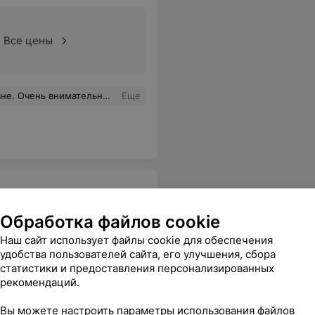
Все цены
все вопросы. Профессионал своего дела!!!!!!!
Еще
Обработка файлов cookie
Наш сайт использует файлы cookie для обеспечения
удобства пользователей сайта, его улучшения, сбора
и в
Промывание наружного
Удаление
статистики и предоставления персонализированных
гии
слухового прохода
рекомендаций.
Вы можете настроить параметры использования файлов
уточняйте
уточняйт