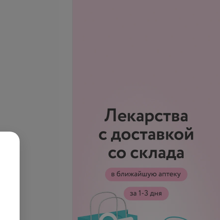
 серной пробки
Удаление инородного тела
из уха
е
уточняйте