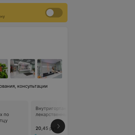
ону
ования, консультации
Внутригортанное вливание
Наложени
х по
лекарственных средств
оторинол
тцу
20,45 руб.
10,50 руб