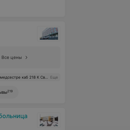
Все цены
внимательное отношение к больным, за вашу чуткость и понимание. Побольше бы таких врачей и медсестер. Спасибо огромное.
Еще
219
ывы
 больница