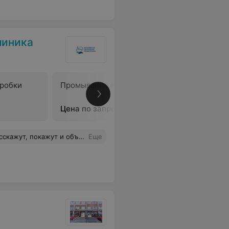
линика
пробки
Промывание лакун миндалин
В
Цена по запросу
 свои инициалы и медсестры-акушерки на отдельном листочке, стала вести себя совершенно за пределами медицинской этики: стала кричать, звать моего участкового гинеколога, бросать в мой адрес оскорбления, связанные с моим здоровьем. Уважаемые девушки и женщины, не допускайте такого отношения
Еще