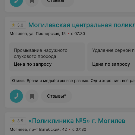
Отзывы
Могилевская центральная полик
3.0
Могилев, ул. Пионерская, 15
с 07:30
Промывание наружного
Удаление серной 
слухового прохода
Цена по запросу
Цена по запросу
Отзыв
.
Врачи и медсёстры все разные. Одни хорошие: всё расскажут, покажут и объяснят. Другие же не очень. При недопонимании, которое возникло у меня с врачом, очень быстро и оперативно помогла решить старшая медсестра. Такого чуткого и внимательного отношения уже очень давно не встречала. Пока самое ужасное обращение встретилось в гинекологии. Во время гинекологического осмотра медсестра открыла настежь дверь, чтобы впустить постороннего человека, хотя я не единожды просила не открывать дверь. Дальше в данной ситуации всё было только хуже... Дверь снова не была закрыта на ключ, и несколько человек заходили в кабинет во время моего осмотра. А когда я попросила написать врача
4
Отзывы
«Поликлиника №5» г. Могилев
3.5
Могилев, пр-т Витебский, 42
с 07:30