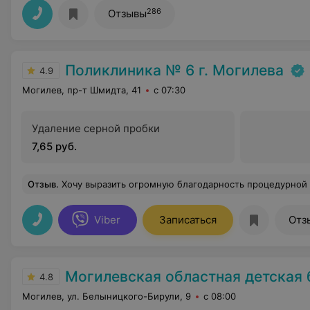
286
Отзывы
Поликлиника № 6 г. Могилева
4.9
Могилев, пр-т Шмидта, 41
с 07:30
Удаление серной пробки
7,65 руб.
Отзыв
.
Хочу выразить огромную благодарность процедурной медсестре каб 218 К Светлане Григорьевне за ее высокий професионализм, за чуткость, внимательность и заботу о пациенте. А так же выразить благодарность врачам Е Татьяне К и П Ульяне Александровне. Спасибо вам за вашу заботу и 
Viber
Записаться
Отз
Могилевская областная детская
4.8
Могилев, ул. Белыницкого-Бирули, 9
с 08:00