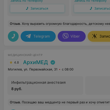
Запись по телефону
Запись по телефону
Записаться
Записать
Отзыв
.
Хочу выразить огромную благодарность, детскому неврологу Ольга Александровна Лузанова, лучшая в городе Могилёве! Только у неё мы нашли ответы на свои вопросы, она не просто смотрит ребёнка, она даёт чёткие инструкции, объясняет, подсказывает, направляет родителя
Telegram
Viber
Запис
МЕДИЦИНСКИЙ ЦЕНТР
АрхиМЕД
4.8
Могилев, ул. Первомайская, 31
с 08:00
Инфильтрационная анестезия
8 руб.
Отзыв
.
Посещаю ваш медцентр не первый раз и хочу отметить классное обслуживание, прекрасный сервис и квалифицированных специалистов, которые всегда подр