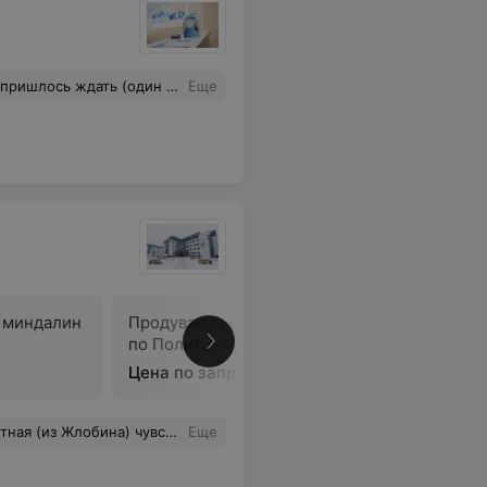
вый персонал, готовый помочь в решении твоих вопросов. Мы платим не только за оказанные нам услуги в мед. центре, но и за сервис. Персонал не отождествляет себя с бизнесом и не особо заинтересован в том, чтобы пациент остался в этом мед центре. Хожу только из-за компетентного доктора Басенко Т.В
Еще
 миндалин
Продувание слуховых труб
Удаление
по Политцеру
уха
Цена по запросу
Цена по 
аш адрес непременно хочется сказать. Спасибо, успехов Вам и Вашему коллективу!
Еще