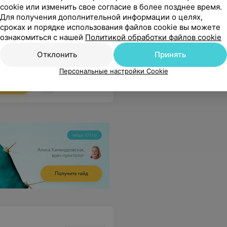
cookie или изменить свое согласие в более позднее время.
Запись по телефону
Запись по 
Для получения дополнительной информации о целях,
ся
Записаться
сроках и порядке использования файлов cookie вы можете
ознакомиться с нашей
Политикой обработки файлов cookie
Отклонить
Принять
ьшое за возможность проходить врачей и обследования в комфортной обстановке с таким сервисом без стресса. Мы теперь только к вам
Еще
Персональные настройки Cookie
аться