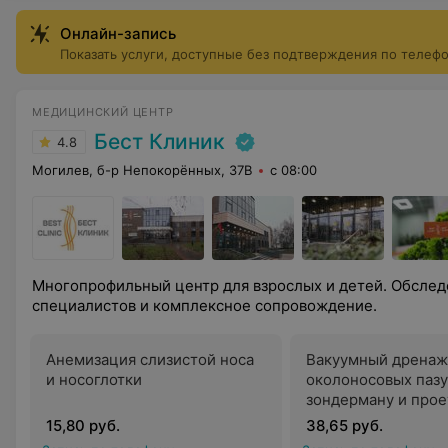
Онлайн-запись
Показать услуги, доступные без подтверждения по телеф
МЕДИЦИНСКИЙ ЦЕНТР
Бест Клиник
4.8
Могилев, б-р Непокорённых, 37В
с 08:00
Многопрофильный центр для взрослых и детей. Обслед
специалистов и комплексное сопровождение.
Анемизация слизистой носа
Вакуумный дренаж
и носоглотки
околоносовых пазу
зондерману и прое
15,80 руб.
38,65 руб.