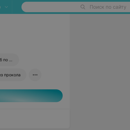
в
Поиск по сайту
и
Продувание слуховых труб по Политцеру
ез прокола