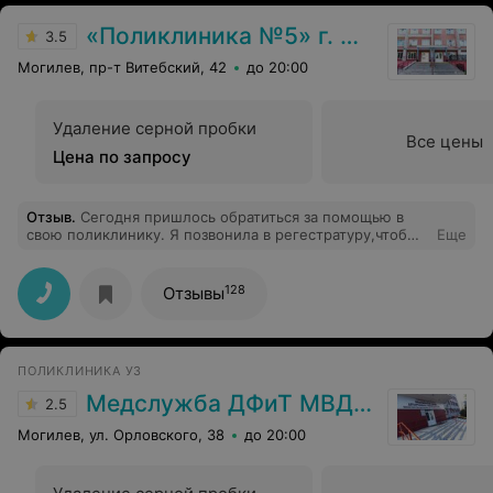
«Поликлиника №5» г. Могилев
3.5
Могилев, пр-т Витебский, 42
до 20:00
Удаление серной пробки
Все цены
Цена по запросу
Отзыв
.
Сегодня пришлось обратиться за помощью в
свою поликлинику. Я позвонила в регестратуру,чтобы
Еще
узнать, можно ли в нашей поликлинике удалить
серную пробку в ухе. На мой вопрос медрегистратор
ответила,что они не промывают серные пробки и мне
128
Отзывы
нужно обратиться с такой проблемой в городскую
больницу. Моему возмущению не было предела.
Неужели такие проблемы не решаются в
поликлинике? Неужели не решаются и на платной
ПОЛИКЛИНИКА УЗ
основе? Хотелось бы получить ответ на этот вопрос. В
итоге моя проблема была решена в в городской
Медслужба ДФиТ МВД РБ Могилева
2.5
больнице скорой помощи.
Могилев, ул. Орловского, 38
до 20:00