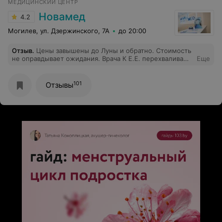
МЕДИЦИНСКИЙ ЦЕНТР
Новамед
4.2
Могилев, ул. Дзержинского, 7А
до 20:00
Отзыв
.
Цены завышены до Луны и обратно. Стоимость
не оправдывает ожидания. Врача К Е.Е. перехваливают.
Еще
На мой взгляд качество оказываемых услуг как в
обычной поликлинике. Не очень приветливый
персонал.
101
Отзывы