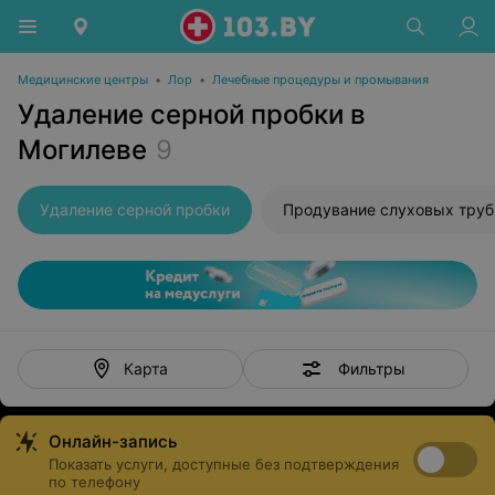
Медицинские центры
•
Лор
•
Лечебные процедуры и промывания
Удаление серной пробки в
Могилеве
9
Удаление серной пробки
Фильтры
Карта
Онлайн-запись
Показать услуги, доступные без подтверждения
по телефону