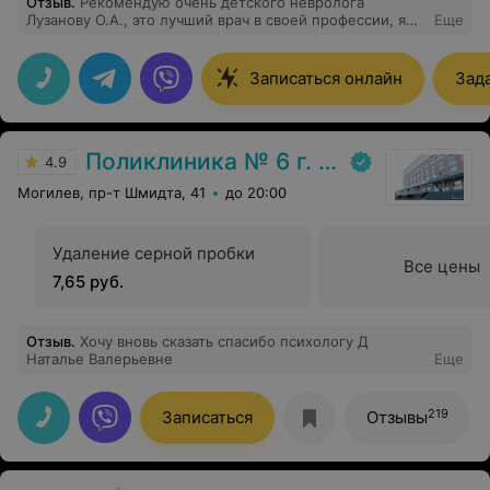
Отзыв
.
Рекомендую очень детского невролога
Лузанову О.А., это лучший врач в своей профессии, я
Еще
очень рада что совершенно случайно попала к ней на
прием с ребенком, и теперь только к ней, очень
внимательная, вежливая и все хорошо объясняет,
Записаться онлайн
Зад
отношение к ребенку как к своему, не мало важно то,
что она всегда 24/7 на связи, поддержит объяснит и
успокоит. Спасибо огромное за Вашу работу, чуткость
и внимательность! Вы лучшая!!!
Поликлиника № 6 г. Могилева
4.9
Могилев, пр-т Шмидта, 41
до 20:00
Удаление серной пробки
Все цены
7,65 руб.
Отзыв
.
Хочу вновь сказать спасибо психологу Д
Наталье Валерьевне
Еще
219
Записаться
Отзывы