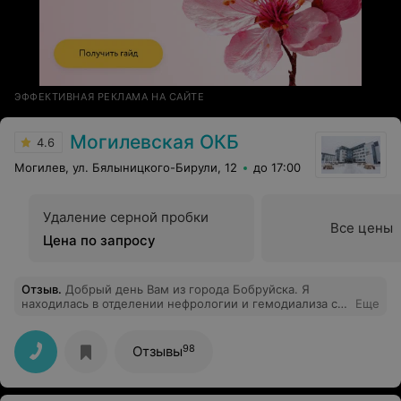
ЭФФЕКТИВНАЯ РЕКЛАМА НА САЙТЕ
Могилевская ОКБ
4.6
Могилев, ул. Бялыницкого-Бирули, 12
до 17:00
Удаление серной пробки
Все цены
Цена по запросу
Отзыв
.
Добрый день Вам из города Бобруйска. Я
находилась в отделении нефрологии и гемодиализа с
Еще
1.02. по 9.02.2024 года. Хочу выразить огромную
благодарность всем работникам этого отделения за их
самоотверженный труд и внимание к каждому
98
Отзывы
пациенту.Я хочу написать фамилии и должности этих
замечательных людей Заведующий отделением
Жаголкин Евгений Евгеньевич Старшей медсестре