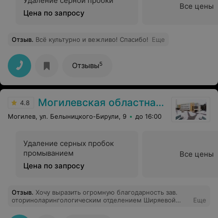
Удаление серной пробки
Все цены
Цена по запросу
Отзыв
.
Всё культурно и вежливо! Спасибо!
Еще
5
Отзывы
Могилевская областная детская больница
4.8
Могилев, ул. Белыницкого-Бирули, 9
до 16:00
Удаление серных пробок
промыванием
Все цены
Цена по запросу
Отзыв
.
Хочу выразить огромную благодарность зав.
оториноларингологическим отделением Ширяевой
Еще
Ирине Ивановне за внимательное отношение к детям
и высочайший профессионализм! А также всему