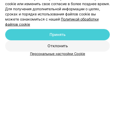
cookie или изменить свое согласие в более позднее время.
Для получения дополнительной информации о целях,
сроках и порядке использования файлов cookie вы
можете ознакомиться с нашей
Политикой обработки
файлов cookie
Добавить компанию
Принять
Добавить специалиста
Отклонить
Персональные настройки Cookie
О проекте
Новости проекта
Размещение рекламы
Медицинский маркетинг
Публичный договор
Пользовательское соглашение
Способы оплаты
Вакансии
Партнеры
Написать руководителю 103.by
Написать в поддержку