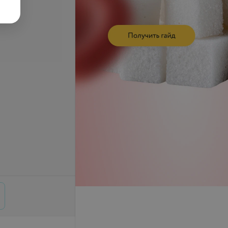
по Политцеру
запросу
Цена по запросу