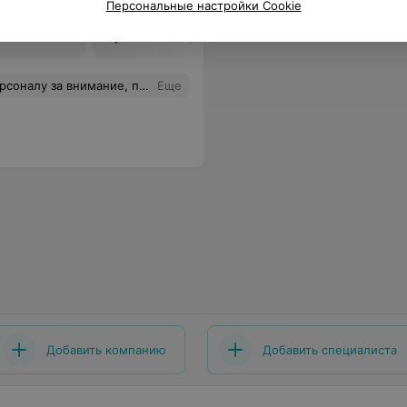
Персональные настройки Cookie
из уха
из носа
Цена по запросу
Цена по 
ательные, возникающие вопросы решают быстро. В комнатах всегда чисто.
Еще
Добавить компанию
Добавить специалиста