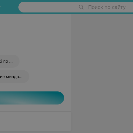
Поиск по сайту
и
Продувание слуховых труб по Политцеру
Вакуумное промывание миндалин