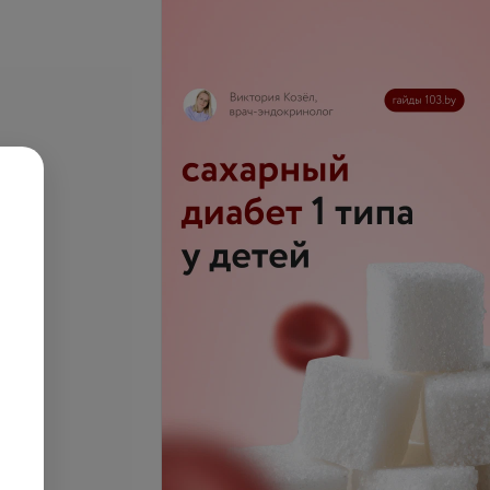
 инородного тела
Продувание слуховых труб