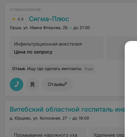
СТОМАТОЛОГИЯ
Сигма-Плюс
4.9
Орша, ул. Ивана Флерова, 2Б
до 21:00
Инфильтрационная анестезия
Цена по запросу
Отзыв
.
Ищу где сделать импланты.
Еще
8
Отзывы
Витебский областной госпиталь инвалидов ВО
д. Юрцево, ул. Колхозная, 27
до 16:00
Промывание наружного уха
Удаление серной 