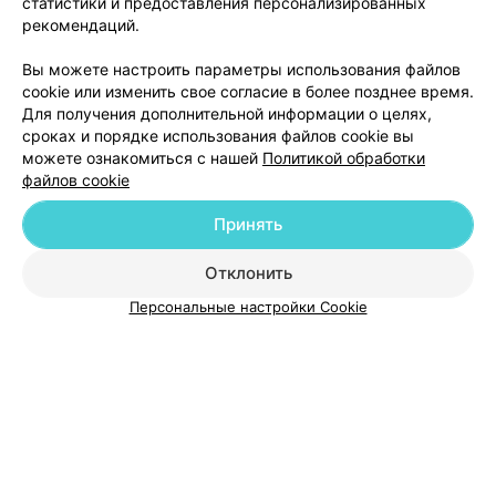
статистики и предоставления персонализированных
рекомендаций.
Добавить компанию
Вы можете настроить параметры использования файлов
cookie или изменить свое согласие в более позднее время.
Для получения дополнительной информации о целях,
Добавить специалиста
сроках и порядке использования файлов cookie вы
можете ознакомиться с нашей
Политикой обработки
файлов cookie
Принять
О проекте
Новости проекта
Размещение рекламы
Отклонить
Медицинский маркетинг
Публичный договор
Персональные настройки Cookie
Пользовательское соглашение
Способы оплаты
Вакансии
Партнеры
Написать руководителю 103.by
Написать в поддержку
Персональные настройки cookie
Обработка персональных данных