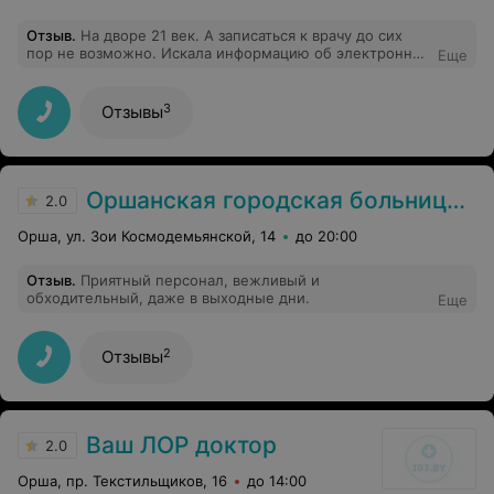
Отзыв
.
На дворе 21 век. А записаться к врачу до сих
пор не возможно. Искала информацию об электронной
Еще
записи, но увы . Записаться можно только во взрослое
отделение, к педиатру по Эл. почте не возможно,
функции такой нет. А ещё было бы хорошо выложить
3
Отзывы
хотя бы расписание работы специалистов.
Оршанская городская больница №2
2.0
Орша, ул. Зои Космодемьянской, 14
до 20:00
Отзыв
.
Приятный персонал, вежливый и
обходительный, даже в выходные дни.
Еще
2
Отзывы
Ваш ЛОР доктор
2.0
Орша, пр. Текстильщиков, 16
до 14:00