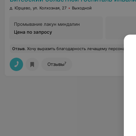
д. Юрцево, ул. Колхозная, 27
Выходной
Промывание лакун миндалин
Цена по запросу
Отзыв
.
Хочу выразить благодарность лечащему персоналу неврологическому отделению главному врачу Соколовскому Н.Н, за чёткое выполнение своих профессиональных обязанностей ,доброе отношение к пациентам. А так же Шамро И.М зав.отделения реабилитации. Особую благодарность хочу выразить своему лечащему врачу Шорин В.В, это очень хороший врач, знающий своё дело. Также огромное спасибо медсестрам Усовой Л.В, Шидловской С.Ф, Арьес С.А, Шакуновой Р.Е, Максимовой Ж.Н, Шалашень Л.А, Гарбатовской И.Л, Найденковой Л.В, Гацуленко Е.Н, Еременко С.А, диет.
7
Отзывы