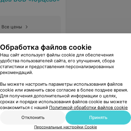
Все цены
Обработка файлов cookie
сестра Каменская С.М. Инструктор методист физической реабилитации Сенчило Н.В, Васькович С.В. Врач эндоколист Николайчук Ю.А. Пожелаю всем крепкого здоровья, отличного праздничного настроения и творческих успехов в их нелегком труде.
Еще
Наш сайт использует файлы cookie для обеспечения
удобства пользователей сайта, его улучшения, сбора
статистики и предоставления персонализированных
рекомендаций.
Вы можете настроить параметры использования файлов
cookie или изменить свое согласие в более позднее время.
Для получения дополнительной информации о целях,
сроках и порядке использования файлов cookie вы можете
ознакомиться с нашей
Политикой обработки файлов cookie
Отклонить
Принять
Персональные настройки Cookie