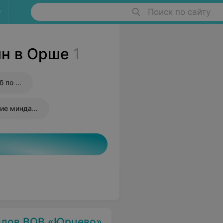
Поиск по сайту
н в Орше
1
Продувание слуховых труб по Политцеру
Вакуумное промывание миндалин
лидов ВОВ «Юрцево»