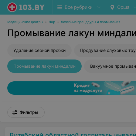
Все рубрики
Орша
Медицинские центры
•
Лор
•
Лечебные процедуры и промывания
Промывание лакун миндали
Удаление серной пробки
Промывание лакун миндалин
Фильтры
Витебский областной госпиталь инва