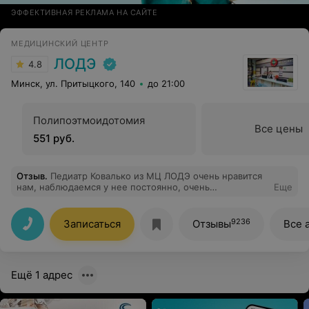
ЭФФЕКТИВНАЯ РЕКЛАМА НА САЙТЕ
МЕДИЦИНСКИЙ ЦЕНТР
ЛОДЭ
4.8
Минск, ул. Притыцкого, 140
до 21:00
Полипоэтмоидотомия
Все цены
551 руб.
Отзыв
.
Педиатр Ковалько из МЦ ЛОДЭ очень нравится
нам, наблюдаемся у нее постоянно, очень
Еще
внимательный, доброжелательный профессиональный
врач
9236
Записаться
Отзывы
Все 
Ещё 1 адрес