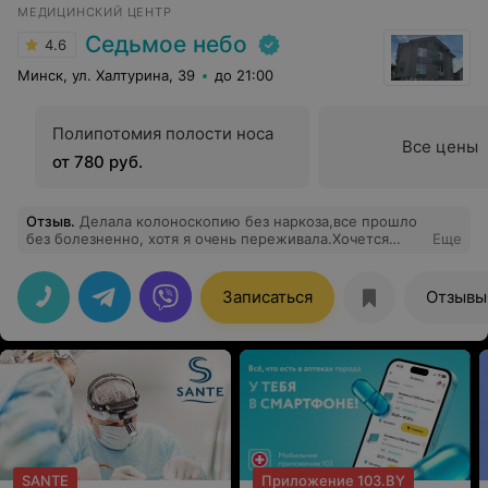
МЕДИЦИНСКИЙ ЦЕНТР
но и наши души. И тысяча слов благодарности мудрым
рукам и доброму сердцу нашего хирурга, ортопеда-
Седьмое небо
4.6
травматолога Микулка Андрею Ивановичу. Вы делаете
людей счастливыми, Вы дарите завтрашний день без
Минск, ул. Халтурина, 39
до 21:00
боли и страданий, Вы вселяете уверенность и
надежду. Вы много работаете, но Ваши выдержка,
человеколюбие, невероятный профессионализм
Полипотомия полости носа
никогда не изменяют Вам! Вы - гордость и слава
Все цены
медицины нашей страны!
от 780 руб.
Отзыв
.
Делала колоноскопию без наркоза,все прошло
без болезненно, хотя я очень переживала.Хочется
Еще
выразить благодарность врачу Беляевой Ю.В
Записаться
Отзывы
SANTE
Приложение 103.BY