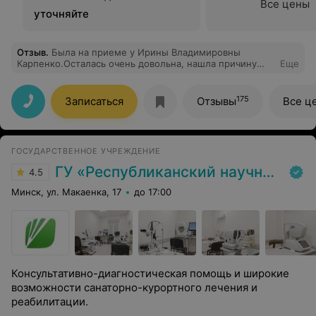
Все цены
уточняйте
Отзыв
.
Была на приеме у Ирины Владимировны
Карпенко.Осталась очень довольна, нашла причину
Еще
моего недуга и получила лечение с дальнейшим
наблюдением.Чувствую себя намного лучше!
Рекомендую всем своим знакомым, этот человек -
175
Записаться
Отзывы
Все ц
профессионал своего дела! На все вопросы отвечает
четко, ясно и деликатно!
ГОСУДАРСТВЕННОЕ УЧРЕЖДЕНИЕ
ГУ «Республиканский научно-практический центр медицинской экспертизы и реабилитаци»
4.5
Минск, ул. Макаенка, 17
до 17:00
Консультативно-диагностическая помощь и широкие
возможности санаторно-курортного лечения и
реабилитации.