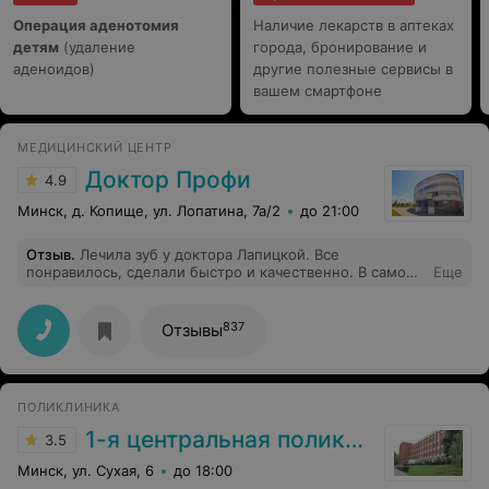
Операция аденотомия
Наличие лекарств в аптеках
детям
(удаление
города, бронирование и
аденоидов)
другие полезные сервисы в
вашем смартфоне
МЕДИЦИНСКИЙ ЦЕНТР
Доктор Профи
4.9
Минск, д. Копище, ул. Лопатина, 7а/2
до 21:00
Отзыв
.
Лечила зуб у доктора Лапицкой. Все
понравилось, сделали быстро и качественно. В самом
Еще
центре очень чисто и красиво. Администраторы
приветливые! Рекомендую!
837
Отзывы
ПОЛИКЛИНИКА
1-я центральная поликлиника
3.5
Минск, ул. Сухая, 6
до 18:00