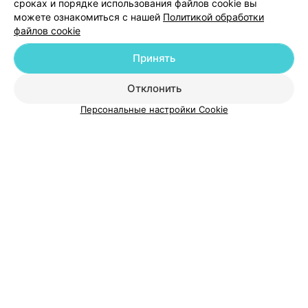
сроках и порядке использования файлов cookie вы
можете ознакомиться с нашей
Политикой обработки
файлов cookie
Добавить компанию
Принять
Добавить специалиста
Отклонить
Персональные настройки Cookie
О проекте
Новости проекта
Размещение рекламы
Медицинский маркетинг
Публичный договор
Пользовательское соглашение
Способы оплаты
Вакансии
Партнеры
Написать руководителю 103.by
Написать в поддержку
Персональные настройки cookie
Обработка персональных данных