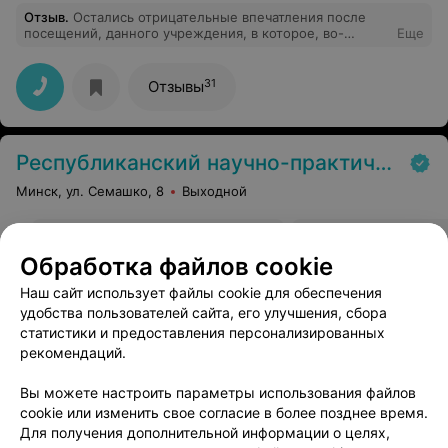
Отзыв
.
Остались отрицательные впечатления после
посещений, данного учреждения, в которое, во-
Еще
первых, сложно дозвонится, приходится долго ждать
очереди, но результат разочаровывает больше всего -
абсолютно никакой пользы. Примечательно как отдают
31
Отзывы
листки с диагнозом, просят подождать в коридоре, а
потом просто отдают без каких-либо
комментариев(мол разбирайся сам что, как и когда
принимать и какие процедуры делать), сразу видно
Республиканский научно-практический центр трансплантации органов и тканей
безразличное отношение к пациенту.
Минск, ул. Семашко, 8
Выходной
Удаление полипов в полости
Удаление полипов 
Обработка файлов cookie
носа
лазером
Цена по запросу
Цена по запросу
Наш сайт использует файлы cookie для обеспечения
удобства пользователей сайта, его улучшения, сбора
статистики и предоставления персонализированных
рекомендаций.
Вы можете настроить параметры использования файлов
cookie или изменить свое согласие в более позднее время.
Для получения дополнительной информации о целях,