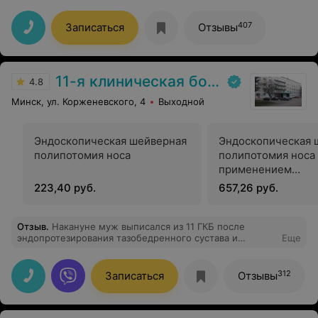
голове,он практически не заметил! Спасибо за Ваш
профессионализм!
407
Записаться
Отзывы
11-я клиническая больница
4.8
Минск, ул. Корженевского, 4
Выходной
Эндоскопическая шейверная
Эндоскопическая 
полипотомия носа
полипотомия носа 
применением
хирургического ла
223,40 руб.
657,26 руб.
Отзыв
.
Накануне муж выписался из 11 ГКБ после
эндопротезирования тазобедренного сустава и
Еще
последующей реабилитации. Чудесная больница, где
все говорит об уважении и заботе о пациенте, начиная
с ухоженной территории, чистейших и удобных палат,
312
Записаться
Отзывы
коридоров, санузлов и до оснащения новейшим
высокотехнологичным оборудованием. Спасибо
главврачу, администрации, врачам и всему
медицинскому персоналу. Вы врачуете не только тела,