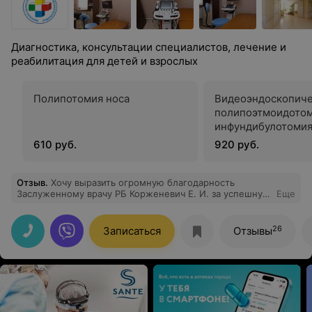
Диагностика, консультации специалистов, лечение и
реабилитация для детей и взрослых
Полипотомия носа
Видеоэндоскопиче
полипоэтмоидотом
инфундибулотоми
610 руб.
920 руб.
Отзыв
.
Хочу выразить огромную благодарность
Заслуженному врачу РБ Корженевич Е. И. за успешную
Еще
риносептопластику, предварительный результат
заслуживает положительного одобрения, операция
выполнена на высшем уровне, Советую Елену
26
Записаться
Отзывы
Ивановну всем пациентам, имеющим проблемы с
носовым дыханием, она высоко квалифицированный
специалист, чуткий, грамотный, заслуживающий
уважения Человек!