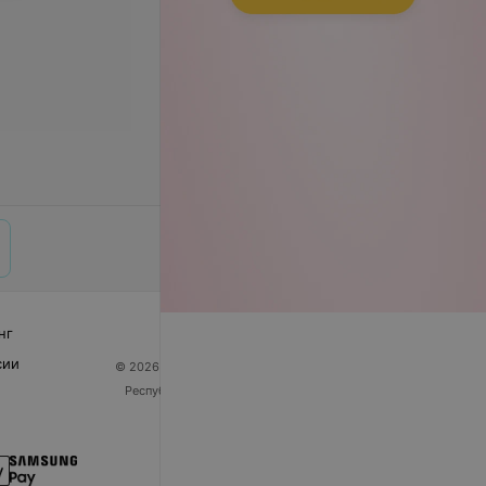
нг
сии
© 2026 ООО «Артокс Лаб», УНП 191700409
| 220012,
Республика Беларусь, г. Минск, улица Толбухина, 2,
пом. 16 | help@103.by
Служба поддержки
+375 291212755