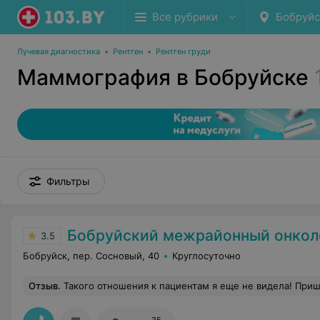
Все рубрики
Бобруйс
Лучевая диагностика
•
Рентген
•
Рентген груди
Маммография в Бобруйске
Фильтры
Бобруйский межрайонный онкологический
3.5
Бобруйск, пер. Сосновый, 40
Круглосуточно
Отзыв
.
Такого отношения к пациентам я еще не видела! Пришла на УЗИ ( на которое записывалась за месяц) в итоге врач просто не пришла на приём и все 9 человек просидели 2 часа в очереди просто так,кому-то стало плохо(на что потом глав.врач сказал-это нормально.Подождут!)Пошла к глав.врачу , но и он не смог 
35