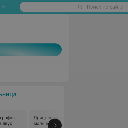
Поиск по сайту
ьница
ография
Прицельная рентгенография
в двух
молочной железы с прямым
В