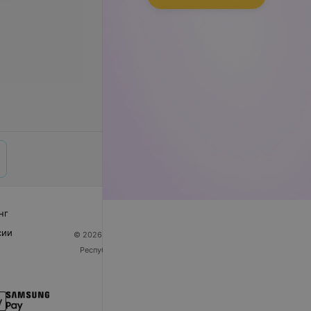
нг
сии
© 2026 ООО «Артокс Лаб», УНП 191700409
| 220012,
Республика Беларусь, г. Минск, улица Толбухина, 2,
пом. 16 | help@103.by
Служба поддержки
+375 291212755