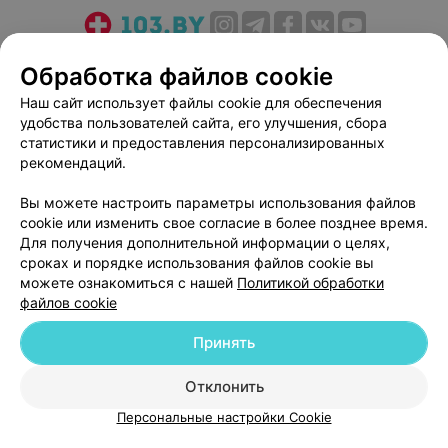
О проекте
Новости проекта
Размещение рекламы
Обработка файлов cookie
Медицинский маркетинг
Публичный договор
Наш сайт использует файлы cookie для обеспечения
Пользовательское соглашение
Способы оплаты
удобства пользователей сайта, его улучшения, сбора
Вакансии
Партнеры
статистики и предоставления персонализированных
рекомендаций.
Написать руководителю 103.by
Написать в поддержку
Вы можете настроить параметры использования файлов
cookie или изменить свое согласие в более позднее время.
Персональные настройки cookie
Для получения дополнительной информации о целях,
Обработка персональных данных
сроках и порядке использования файлов cookie вы
можете ознакомиться с нашей
Политикой обработки
файлов cookie
Принять
Отклонить
© 2026 ООО «Артокс Лаб», УНП 191700409
| 220012, Республика Беларусь,
г. Минск, улица Толбухина, 2, пом. 16 | help@103.by
Персональные настройки Cookie
Служба поддержки
+375 291212755