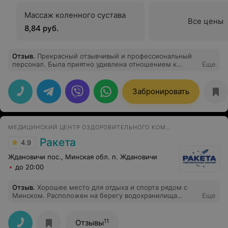
Массаж коленного сустава
Все цены
8,84 руб.
Отзыв
.
Прекрасный отзывчивый и профессиональный
персонал. Была приятно удивлена отношением к
Еще
отдыхающим) Вкусная еда, множество процедур по
невысоким ценам, бассейн и тренажерный зал
хорошие, благоустроенная территория, рядом
Забронировать
водохранилище со множеством птиц. Есть где
погулять, подышать, насладиться природой. Номера
приличные, очень чисто. В номере есть посуда,
чайник, холодильник, тв. До города недалеко: на такси
МЕДИЦИНСКИЙ ЦЕНТР ОЗДОРОВИТЕЛЬНОГО КОМПЛЕКСА
10-15 минут до крупных торговых центров. Спасибо
людям, которые там работают, они стараются на 100 %.
Ракета
4.9
Ждановичи пос., Минская обл. п. Ждановичи
до 20:00
Отзыв
.
Хорошее место для отдыха и спорта рядом с
Минском. Расположен на берегу водохранилища
Еще
Дрозды. Ходит рейсовый автобус.
11
Отзывы