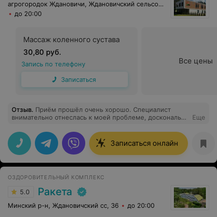
агрогородок Ждановичи, Ждановичский сельсовет, 105
до 20:00
Массаж коленного сустава
30,80 руб.
Все цены
Запись по телефону
Записаться
Отзыв
.
Приём прошёл очень хорошо. Специалист
внимательно отнеслась к моей проблеме, досконально
Еще
изучала ,чтобы выяснить причину моих головных
болей. После этого дала рекомендации правильного
рациона и образа жизни. Врач знает свое дело.
Записаться онлайн
Рекомендую!
ОЗДОРОВИТЕЛЬНЫЙ КОМПЛЕКС
Ракета
5.0
Минский р-н, Ждановичский сс, 36
до 20:00