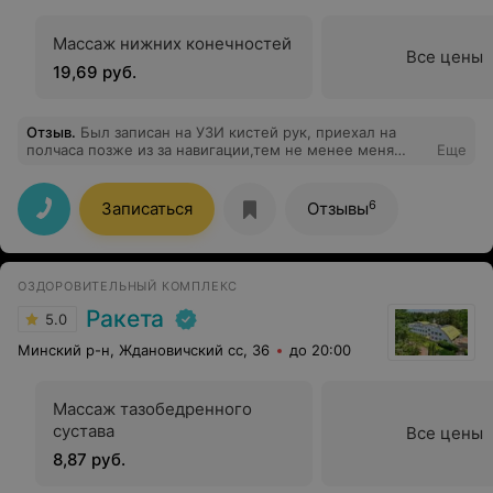
Массаж нижних конечностей
Все цены
19,69 руб.
Отзыв
.
Был записан на УЗИ кистей рук, приехал на
полчаса позже из за навигации,тем не менее меня
Еще
ждали и очень вежливо приняли и сделали УЗИ
быстро и качественно с полным разъяснением и
описанием Прекрасные и доброжелательные врачи
6
Записаться
Отзывы
,огромное Вам спасибо за Ваш труд!
ОЗДОРОВИТЕЛЬНЫЙ КОМПЛЕКС
Ракета
5.0
Минский р-н, Ждановичский сс, 36
до 20:00
Массаж тазобедренного
сустава
Все цены
8,87 руб.