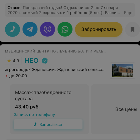
Отзыв
.
Прекрасный отдых! Отдыхали со 2 по 7 января
2020 г. семьей 2 взрослых и 1 ребёнок (5 лет). Взяли
Еще
оздоровительную путевку ( включены бассейн и ЛФК).
Питание разнообразное и вкусное (мясо, рыбка).
Молочная продукция всегда свежайшая. В номере
Забронировать
чисто, уборка каждый день. Очень приветливый
персонал. 6-7 января была праздничная программа.
Хочу сказать большое спасибо за отдых!
МЕДИЦИНСКИЙ ЦЕНТР ПО ЛЕЧЕНИЮ БОЛИ И РЕАБИЛИТАЦИИ
НЕО
4.9
агрогородок Ждановичи, Ждановичский сельсовет, 105
до 20:00
Массаж тазобедренного
сустава
43,40 руб.
Все цены
Запись по телефону
Записаться