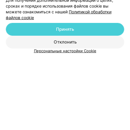
Для получения дополнительной информации о целях,
Добавить специалиста
сроках и порядке использования файлов cookie вы
можете ознакомиться с нашей
Политикой обработки
файлов cookie
Принять
О проекте
Новости проекта
Размещение рекламы
Отклонить
Медицинский маркетинг
Публичный договор
Персональные настройки Cookie
Пользовательское соглашение
Способы оплаты
Вакансии
Партнеры
Написать руководителю 103.by
Написать в поддержку
Персональные настройки cookie
Обработка персональных данных