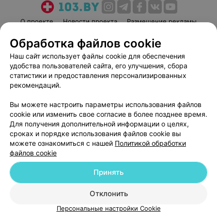
О проекте
Новости проекта
Размещение рекламы
Медицинский маркетинг
Публичный договор
Обработка файлов cookie
Пользовательское соглашение
Способы оплаты
Наш сайт использует файлы cookie для обеспечения
Вакансии
Партнеры
удобства пользователей сайта, его улучшения, сбора
статистики и предоставления персонализированных
Написать руководителю 103.by
рекомендаций.
Написать в поддержку
Персональные настройки cookie
Вы можете настроить параметры использования файлов
cookie или изменить свое согласие в более позднее время.
Обработка персональных данных
Для получения дополнительной информации о целях,
сроках и порядке использования файлов cookie вы
можете ознакомиться с нашей
Политикой обработки
файлов cookie
Принять
© 2026 ООО «Артокс Лаб», УНП 191700409
| 220012, Республика Беларусь,
Отклонить
г. Минск, улица Толбухина, 2, пом. 16 | help@103.by
Персональные настройки Cookie
Служба поддержки
+375 291212755