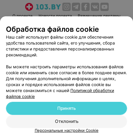
О проекте
Новости проекта
Размещение рекламы
Медицинский маркетинг
Публичный договор
Обработка файлов cookie
Пользовательское соглашение
Способы оплаты
Наш сайт использует файлы cookie для обеспечения
Вакансии
Партнеры
удобства пользователей сайта, его улучшения, сбора
статистики и предоставления персонализированных
Написать руководителю 103.by
рекомендаций.
Написать в поддержку
Персональные настройки cookie
Вы можете настроить параметры использования файлов
cookie или изменить свое согласие в более позднее время.
Обработка персональных данных
Для получения дополнительной информации о целях,
сроках и порядке использования файлов cookie вы
можете ознакомиться с нашей
Политикой обработки
файлов cookie
Принять
© 2026 ООО «Артокс Лаб», УНП 191700409
| 220012, Республика Беларусь,
Отклонить
г. Минск, улица Толбухина, 2, пом. 16 | help@103.by
Персональные настройки Cookie
Служба поддержки
+375 291212755