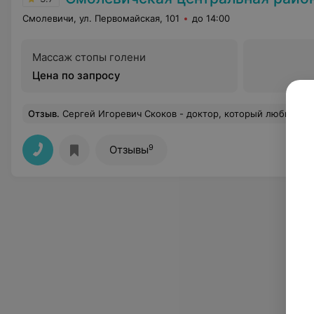
Смолевичи, ул. Первомайская, 101
до 14:00
Массаж стопы голени
Цена по запросу
Отзыв
.
Сергей Игоревич Скоков - доктор, который любит детей и любит и знает дело, которым занимается! Очень внимателен при осмотре ребенка, внимательно выслушивает все симптомы и жалобы. При назначении лекарства, успевает объяснить принцип его действия на организм (в условиях ограниченного времени приема по живой очереди!). Наблюдателен, компетентен, профессионален, тактичен. Хорошо помнит истории болезней и ситуации своих 
9
Отзывы