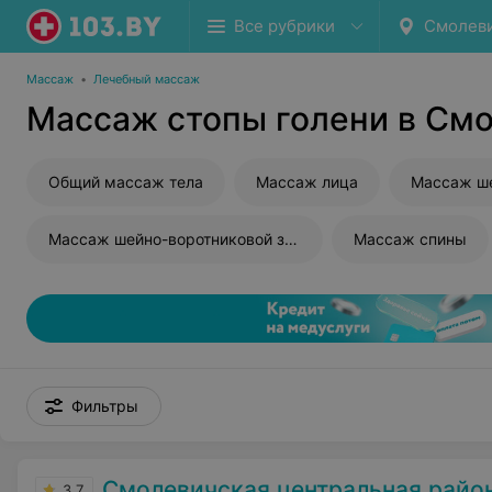
Все рубрики
Смолев
Массаж
•
Лечебный массаж
Массаж стопы голени в См
Общий массаж тела
Массаж лица
Массаж ш
Массаж шейно-воротниковой зоны
Массаж спины
Фильтры
Смолевичская центральная районная п
3.7