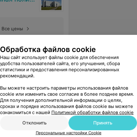
Все цены
Обработка файлов cookie
маленьких пациентов. Такое ощущение, что приходишь на прием к своему семейному доктору :) Большое спасибо, Сергей Игоревич, что Вы уже несколько лет как с нами! Нам очень повезло!
Еще
Наш сайт использует файлы cookie для обеспечения
удобства пользователей сайта, его улучшения, сбора
статистики и предоставления персонализированных
рекомендаций.
Вы можете настроить параметры использования файлов
cookie или изменить свое согласие в более позднее время.
Для получения дополнительной информации о целях,
сроках и порядке использования файлов cookie вы можете
ознакомиться с нашей
Политикой обработки файлов cookie
Отклонить
Принять
Персональные настройки Cookie