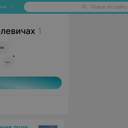
ичи
Поиск по сайту
олевичах
1
еи
оликлиника