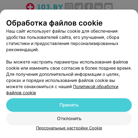
О проекте
Новости проекта
Размещение рекламы
Обработка файлов cookie
Медицинский маркетинг
Публичный договор
Наш сайт использует файлы cookie для обеспечения
Пользовательское соглашение
Способы оплаты
удобства пользователей сайта, его улучшения, сбора
Вакансии
Партнеры
статистики и предоставления персонализированных
рекомендаций.
Написать руководителю 103.by
Написать в поддержку
Вы можете настроить параметры использования файлов
cookie или изменить свое согласие в более позднее время.
Персональные настройки cookie
Для получения дополнительной информации о целях,
Обработка персональных данных
сроках и порядке использования файлов cookie вы
можете ознакомиться с нашей
Политикой обработки
файлов cookie
Принять
Отклонить
© 2026 ООО «Артокс Лаб», УНП 191700409
| 220012, Республика Беларусь,
г. Минск, улица Толбухина, 2, пом. 16 | help@103.by
Персональные настройки Cookie
Служба поддержки
+375 291212755