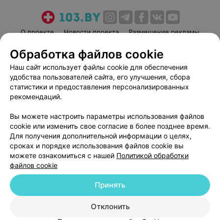
О проекте
Новости проекта
Размещение рекламы
Медицинский маркетинг
Публичный договор
Обработка файлов cookie
Пользовательское соглашение
Способы оплаты
Наш сайт использует файлы cookie для обеспечения
Вакансии
Партнеры
удобства пользователей сайта, его улучшения, сбора
статистики и предоставления персонализированных
Написать руководителю 103.by
рекомендаций.
Написать в поддержку
Персональные настройки cookie
Вы можете настроить параметры использования файлов
cookie или изменить свое согласие в более позднее время.
Обработка персональных данных
Для получения дополнительной информации о целях,
сроках и порядке использования файлов cookie вы
можете ознакомиться с нашей
Политикой обработки
файлов cookie
Принять
© 2026 ООО «Артокс Лаб», УНП 191700409
| 220012, Республика Беларусь,
Отклонить
г. Минск, улица Толбухина, 2, пом. 16 | help@103.by