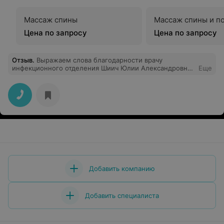
Массаж спины
Массаж спины и п
Цена по запросу
Цена по запросу
Отзыв
.
Выражаем слова благодарности врачу
инфекционного отделения Шиич Юлии Александровне
Еще
и всему медицинскому и санитарному персоналу за
профессионализм и чуткое отношение к нашей маме,
Давидович Галине Антоновне. Огромное спасибо всем,
кто находится рядом и помогает ей справиться с
недугом. Низкий всем поклон!!! Храни ВСЕХ ВАС
Господь!
Добавить компанию
Добавить специалиста