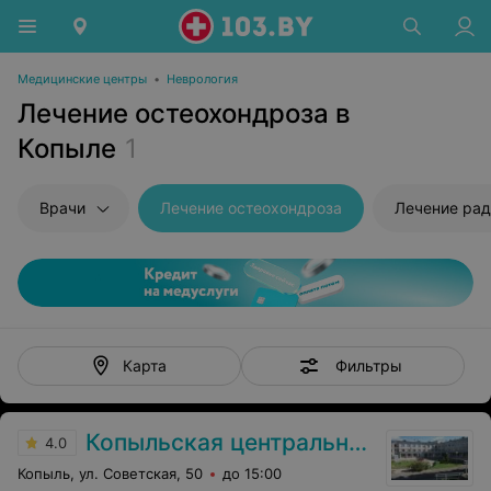
Медицинские центры
•
Неврология
Лечение остеохондроза в
Копыле
1
Врачи
Лечение остеохондроза
Лечение рад
Фильтры
Карта
Копыльская центральная районная больница
4.0
Копыль, ул. Советская, 50
до 15:00