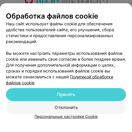
О проекте
Новости проекта
Размещение рекламы
Обработка файлов cookie
Медицинский маркетинг
Публичный договор
Наш сайт использует файлы cookie для обеспечения
Пользовательское соглашение
Способы оплаты
удобства пользователей сайта, его улучшения, сбора
Вакансии
Партнеры
статистики и предоставления персонализированных
рекомендаций.
Написать руководителю 103.by
Написать в поддержку
Вы можете настроить параметры использования файлов
cookie или изменить свое согласие в более позднее время.
Персональные настройки cookie
Для получения дополнительной информации о целях,
Обработка персональных данных
сроках и порядке использования файлов cookie вы
можете ознакомиться с нашей
Политикой обработки
файлов cookie
Принять
Отклонить
© 2026 ООО «Артокс Лаб», УНП 191700409
| 220012, Республика Беларусь,
г. Минск, улица Толбухина, 2, пом. 16 | help@103.by
Персональные настройки Cookie
Служба поддержки
+375 291212755