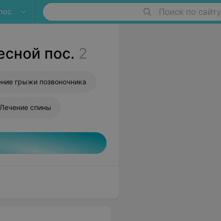
пос.
Поиск по сайту
есной пос.
2
ние грыжи позвоночника
Лечение спины