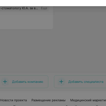
ий профессионал своего дела,низкий поклон!Хотели бы от чистого сердца пожелать ей и всем медицинским работникам получать за свой труд достойную высокооплачиваемую зарплату, крепкого здоровья, жизненного благополучия,процветания во всём,успехов в трудной работе, побольше благодарных пациентов!
Еще
Добавить компанию
Добавить специалиста
Новости проекта
Размещение рекламы
Медицинский маркети