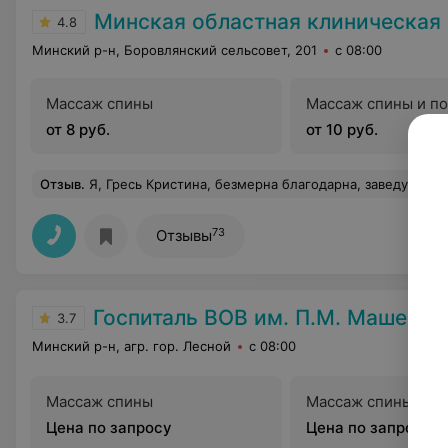
Минская областная клиническая бо
4.8
Минский р-н, Боровлянский сельсовет, 201
с 08:00
Массаж спины
Массаж спины и п
от 8 руб.
от 10 руб.
Отзыв
.
Я, Гресь Кристина, безмерна благодарна, заведующему отделения микрохирургии пластическому хирургу - Подгайскому Александру Владимировичу. ВРАЧ с большой буквы с золотыми руками. С пониманием дела и с грамотными советами. Мне 32года, диагноз 97.1 Женское бесплодие трубного происхождения. Александр Владимирович провел операцию по восстановлению репродукцивной функции (было необходимо, так как не наступления беременности в браке. Выполнил так аккуратно и профессионально, что мне плакать от радости хотелось! Хочу вызить благодарность дежурному врачу за наблюдением моего состояния здоровья хороший и спокойнойный медперсонал. Многие, кто видит мой рез
73
Отзывы
Госпиталь ВОВ им. П.М. Машеров
3.7
Минский р-н, агр. гор. Лесной
с 08:00
Массаж спины
Массаж спины и п
Цена по запросу
Цена по запросу