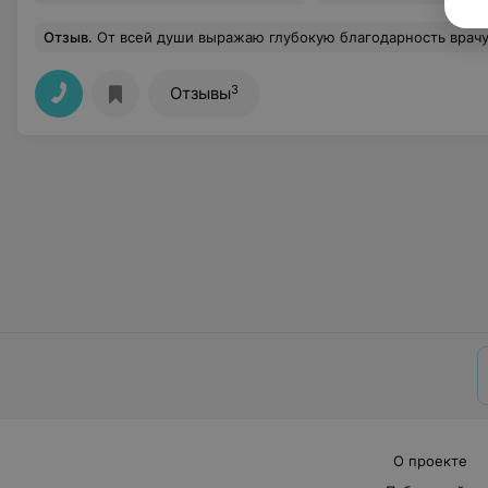
Отзыв
.
От всей души выражаю глубокую благодарность врачу-стоматологу Ю.А. за высокий профессионализм,чуткое и внимательное отношение ко мне на приёмах у неё,ведь благодаря аккуратному.чётко проведённому лечению,я получила качественную стоматологическую помощь без боли!Как прекрасно,что при выявленной проблеме с зубами,мне встретился такой специалист!Её внимание и доброжелательность делают процесс лечения комфортным и спокойным!Здоровые зубы и великолепная улыбка пациента-далеко не простая работа,но она с ней справляетесь на ура!Вся моя семья и друзья теперь лечатся только у неё!Муж так же был у неё на приёме и поэтому наша семья Валькович благодарим за качественную невероятно тонкую работу-настоящ
3
Отзывы
О проекте