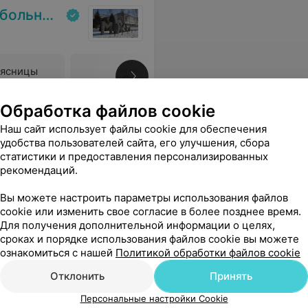
льница
оясницы
Все цены
Обработка файлов cookie
ультат - желают попасть на приём к Александру Владимировичу, уже без особого страха, так как есть мой наглядный пример. Спасибо вам огромное за сложную операцию и за то что вы сделали своими руками после наших врачей Благодарю желаю чтобы всё исполнилось и хороших вам поциентов!!!
Еще
Наш сайт использует файлы cookie для обеспечения
удобства пользователей сайта, его улучшения, сбора
статистики и предоставления персонализированных
рекомендаций.
Вы можете настроить параметры использования файлов
cookie или изменить свое согласие в более позднее время.
а
Для получения дополнительной информации о целях,
сроках и порядке использования файлов cookie вы можете
ознакомиться с нашей
Политикой обработки файлов cookie
оясницы
Отклонить
Принять
Все цены
Персональные настройки Cookie