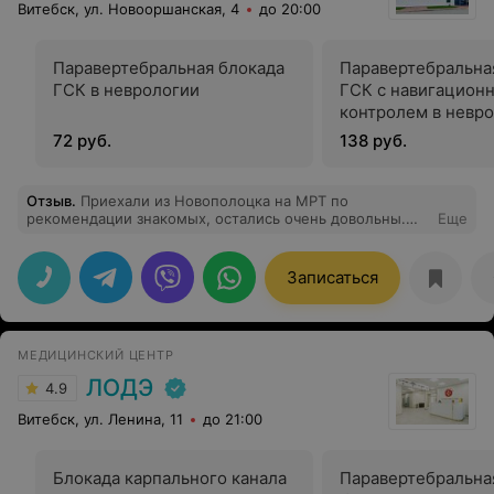
Витебск, ул. Новооршанская, 4
до 20:00
Паравертебральная блокада
Паравертебральна
ГСК в неврологии
ГСК с навигацион
контролем в невр
72 руб.
138 руб.
Отзыв
.
Приехали из Новополоцка на МРТ по
рекомендации знакомых, остались очень довольны.
Еще
Качество обслуживания на высоте с первой до
последней секунды, отдельная благодарность девушке
на ресепшен Марии, приветливая и улыбчивая, все
Записаться
подробно объяснила, успокоила тревожную маму,
помогла попасть раньше назначенного времени и
получить удаленно результат, не ожидая еще
несколько часов довольные уехали домой. В кабинете
МЕДИЦИНСКИЙ ЦЕНТР
нас встретила приветливая сотрудница, тоже
внимательно распрашивала и помогала на всех этапах.
ЛОДЭ
4.9
Это так приятно - быть настолько окутаными заботой,
ведь они могли этого и не делать. Но лучшее
Витебск, ул. Ленина, 11
до 21:00
первичное лекарство для пациента - это улыбка
доктора и его помощников, стоит каждой своей
копеечки, очень жаль, что у нас в городе нет таких
Блокада карпального канала
Паравертебральная
прекрасных клиник. Процветания вам, ребята!!!!