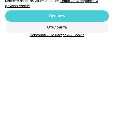
можете ознакомиться с нашей
Политикой обработки
файлов cookie
Добавить компанию
Принять
Добавить специалиста
Отклонить
Персональные настройки Cookie
О проекте
Новости проекта
Размещение рекламы
Медицинский маркетинг
Публичный договор
Пользовательское соглашение
Способы оплаты
Вакансии
Партнеры
Написать руководителю 103.by
Написать в поддержку
Персональные настройки cookie
Обработка персональных данных