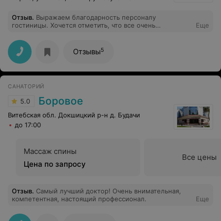
анализ.потом терапевт отправила на кардиограмму.где
очередь 10 человек. И выписала общий анализ крови.
Отзыв
.
Выражаем благодарность персоналу
На 30.0821. короче потратила на прием моей жены
гостиницы. Хочется отметить, что все очень
Еще
ровно 2 минуты. Даже не спросив и не выслушав
доброжелательные и вежливые, поэтому создается
поциента.А до 30. 08 - хоть ты помирай. Больше мы в
атмосфера хорошего отдыха и отличного настроения.
эту поликлинику не ногой. Врачи новые просто ужас.
Мы уже дважды здесь побывали, надеемся приехать
Пациенты для них это не люди а расходный материал.
5
Отзывы
еще! Огромное Спасибо всем!
Вот тебе и бесплатная медицина
САНАТОРИЙ
Боровое
5.0
Витебская обл. Докшицкий р-н д. Будачи
до 17:00
Массаж спины
Все цены
Цена по запросу
Отзыв
.
Самый лучший доктор! Очень внимательная,
компетентная, настоящий профессионал.
Еще