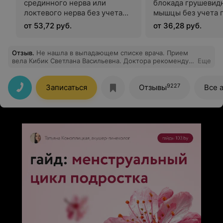
срединного нерва или
блокада грушевид
локтевого нерва без учета
мышцы без учета 
препаратов
от 53,72 руб.
от 36,28 руб.
Отзыв
.
Не нашла в выпадающем списке врача. Прием
вела Кибик Светлана Васильевна. Доктора рекомендую
Еще
и хочу выразить свою благодарность.
Профессионально, аккуратно, четко.
9227
Записаться
Отзывы
Все 