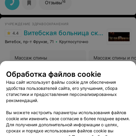
16
Отзывы
УЧРЕЖДЕНИЕ ЗДРАВООХРАНЕНИЯ
Витебская больница скорой помощи
4.4
Витебск, пр-т Фрунзе, 71
Круглосуточно
Массаж спины
Массаж спины и п
Цена по запросу
Цена по запросу
Обработка файлов cookie
Наш сайт использует файлы cookie для обеспечения
Отзыв
.
Огромная благодарность моему
практикующему лечащему хирургу Андрею
Еще
удобства пользователей сайта, его улучшения, сбора
Владимировичу за проведенную холецистоэктомию!
статистики и предоставления персонализированных
Доктор, который не только с золотыми руками ,но и с
рекомендаций.
добрым Побольше бы таких, и осложнений после
16
Отзывы
операций бы было меньше
Вы можете настроить параметры использования файлов
cookie или изменить свое согласие в более позднее время.
Для получения дополнительной информации о целях,
сроках и порядке использования файлов cookie вы