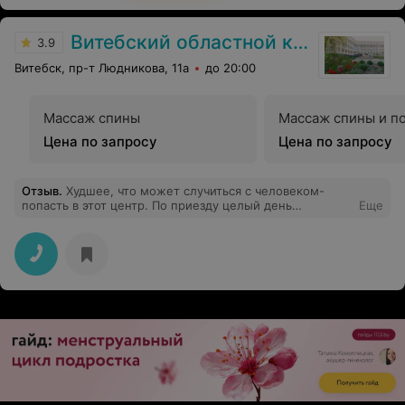
Витебский областной клинический кардиологический центр
3.9
Витебск, пр-т Людникова, 11а
до 20:00
Массаж спины
Массаж спины и п
Цена по запросу
Цена по запросу
Отзыв
.
Худшее, что может случиться с человеком-
попасть в этот центр. По приезду целый день
Еще
ожидания в холле. Ждали обследование 2,5 месяца.
Записались по поводу Холтера. Сделали кучу ЭКГ, ну
им же виднее. В итоге - требуемое не сделано,
выписаны домой с ковидом , температурой и
скандалами.(Врач Шишкина) Безалаберное и хамское
отношение к пациентам.