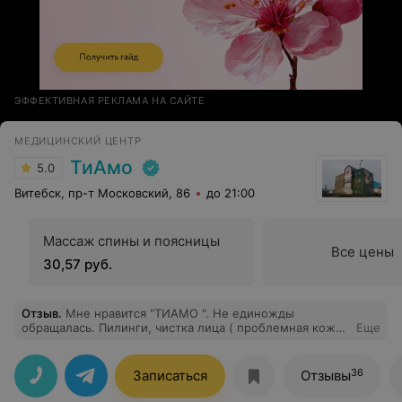
ЭФФЕКТИВНАЯ РЕКЛАМА НА САЙТЕ
МЕДИЦИНСКИЙ ЦЕНТР
ТиАмо
5.0
Витебск, пр-т Московский, 86
до 21:00
Массаж спины и поясницы
Все цены
30,57 руб.
Отзыв
.
Мне нравится "ТИАМО ". Не единожды
обращалась. Пилинги, чистка лица ( проблемная кожа),
Еще
уши прокалывала. Всегда скажут, какой уход требуется
после процедуры, да и вообще много полезного
можно узнать у косметолога. Девочки на ресепшене
36
Записаться
Отзывы
нормальные ( за ОЧЕНЬ редким исключением)