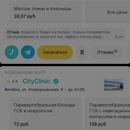
Массаж спины и поясницы
Все цены
30,57 руб.
Отзыв
.
Ходила в Тиамо на пилинг. Очень понравилось
обслуживание и, конечно же, эффект после ряда
Еще
повторных процедур. Мелкие морщинки разгладились,
также избавилась от жирного блеска.
36
Записаться
Отзывы
МЕДИЦИНСКИЙ ЦЕНТР
CityClinic
4.6
Витебск, ул. Новооршанская, 4
до 20:00
Паравертебральная блокада
Паравертебральна
ГСК в неврологии
ГСК с навигацион
контролем в невр
72 руб.
138 руб.