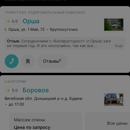
ТУРИСТСКО-ОЗДОРОВИТЕЛЬНЫЙ КОМПЛЕКС
Орша
5.0
г. Орша, ул. 1 Мая, 72
Круглосуточно
Отзыв
.
Сотрудничаем с «Беларустурист» (г.Орша) уже
не первый год. И это неслучайно, так как все
Еще
экскурсии организованы профессионально. Наша
экскурсия в город Минск прошла безупречно, все
участники получили массу впечатлений. Вернулись
5
Отзывы
восторженные и вдохновлённые. Это, конечно связано
с тем, что комплекс услуг был предоставлен высокого
уровня.
САНАТОРИЙ
Боровое
5.0
Витебская обл. Докшицкий р-н д. Будачи
до 17:00
Массаж спины
Все цены
Цена по запросу