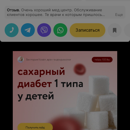
Отзыв
.
Очень хороший мед.центр. Обслуживание
клиентов хорошее. Те врачи к которым пришлось
Еще
обращаться, оставили только хорошее впечатление-
хорошо обследовали, все объясняли что и как, и
только нужные назначения ничего лишнего.
Записаться
Отдельное спасибо доктору Ляшкевич З.И. очень
хороший доктор.