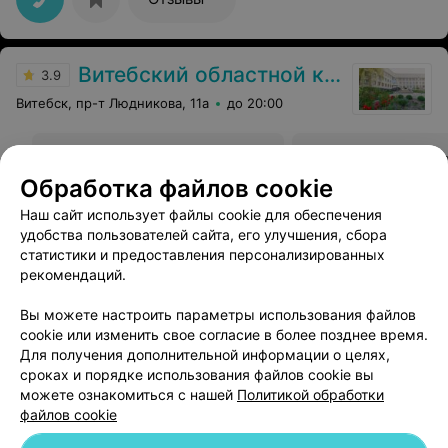
Витебский областной клинический кардиологический центр
3.9
Витебск, пр-т Людникова, 11а
до 20:00
Массаж спины
Массаж спины и п
Обработка файлов cookie
Цена по запросу
Цена по запросу
Наш сайт использует файлы cookie для обеспечения
удобства пользователей сайта, его улучшения, сбора
Отзыв
.
Записаться на платный приём к кардиологу
статистики и предоставления персонализированных
абсолютно невозможно. Для записи в регистратуре
Еще
выделен один день (четверг), дозвониться пытаюсь
рекомендаций.
три месяца. Для человека с кардио. патологией
необходима консультация квалифицированных
Вы можете настроить параметры использования файлов
специалистов.
cookie или изменить свое согласие в более позднее время.
Для получения дополнительной информации о целях,
сроках и порядке использования файлов cookie вы
можете ознакомиться с нашей
Политикой обработки
файлов cookie