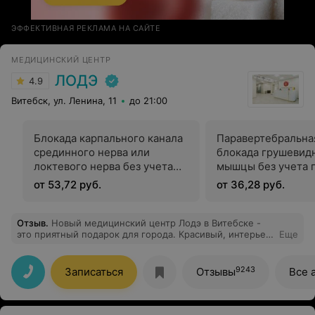
ЭФФЕКТИВНАЯ РЕКЛАМА НА САЙТЕ
МЕДИЦИНСКИЙ ЦЕНТР
ЛОДЭ
4.9
Витебск, ул. Ленина, 11
до 21:00
Блокада карпального канала
Паравертебральная
срединного нерва или
блокада грушевид
локтевого нерва без учета
мышцы без учета 
препаратов
от 53,72 руб.
от 36,28 руб.
Отзыв
.
Новый медицинский центр Лодэ в Витебске -
это приятный подарок для города. Красивый, интерьер,
Еще
доброжелательное отношение, по записи, нет
очередей, Специалисты знают своё дело, объясняют,
рекомендуют и направляют. Всё по делу без лишнейг
9243
Записаться
Отзывы
Все 
информации. .