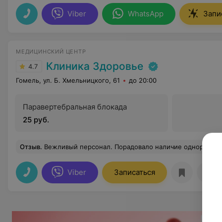
Viber
WhatsApp
Запи
МЕДИЦИНСКИЙ ЦЕНТР
Клиника Здоровье
4.7
Гомель, ул. Б. Хмельницкого, 61
до 20:00
Паравертебральная блокада
25 руб.
Отзыв
.
Вежливый персонал. Порадовало наличие одноразовый пелёнки и салфеток. 
Viber
Записаться
Отз