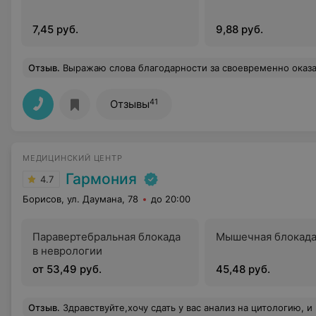
7,45 руб.
9,88 руб.
Отзыв
.
Выражаю слова благодарности за своевременно оказанную мне помощь, за высокий профессионализм в проведении операции 6 января 2025г, чуткое отношение к людям экстренной службы приемного отделения, главному врачу Гомельской областной клинической больницы Андрею Анатольевичу, лечащему врачу Дмитрию Александровичу и всему медицинскому п
41
Отзывы
МЕДИЦИНСКИЙ ЦЕНТР
Гармония
4.7
Борисов, ул. Даумана, 78
до 20:00
Паравертебральная блокада
Мышечная блокада 
в неврологии
от 53,49 руб.
45,48 руб.
Отзыв
.
Здравствуйте,хочу сдать у вас анализ на цитологию, и кольпоскопия, в связи с этим такие вопросы. 1.Кто будет делать забор материала на цитологию(если врач то какой).2