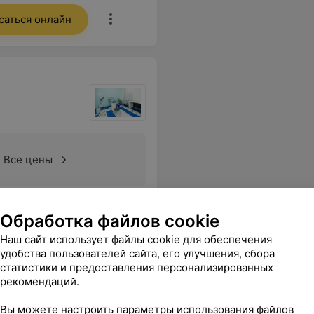
саться онлайн
Все цены
Обслуживание на высшем уровне!
Еще
Обработка файлов cookie
Наш сайт использует файлы cookie для обеспечения
74
ывы
удобства пользователей сайта, его улучшения, сбора
статистики и предоставления персонализированных
рекомендаций.
Вы можете настроить параметры использования файлов