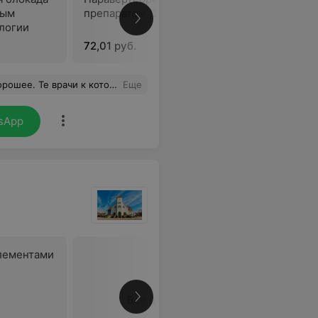
ным
препаратом Дипразон
препарат
логии
навигаци
72,01 руб.
137,94 ру
начения ничего лишнего. Отдельное спасибо доктору Ляшкевич З.И. очень хороший доктор.
Еще
sApp
элементами
Все цены