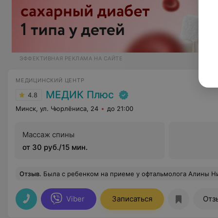
ЭФФЕКТИВНАЯ РЕКЛАМА НА САЙТЕ
МЕДИЦИНСКИЙ ЦЕНТР
МЕДИК Плюс
4.8
Минск, ул. Чюрлёниса, 24
до 21:00
Массаж спины
от 30 руб./15 мин.
Отзыв
.
Была с ребенком на приеме у офтальмолога Алины Николаевны.Все обследования были на высшем уровне.Подробная и очень полезная консультация.Еще хочется отметить работу админист
Viber
Записаться
Отз