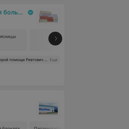
льница
оясницы
Все цены
л, кардиограмму сердца, измеряли давление и присутствовали пока не стало легче.Спасибо за чуткое отношение к больному.
Еще
я блокада
Паравертебральная блокада
Параверт