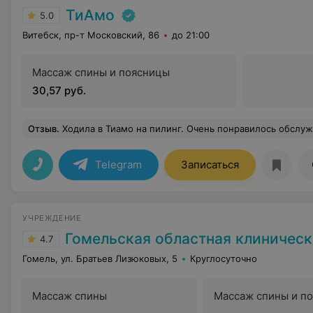
ТиАмо
5.0
Витебск, пр-т Московский, 86
до 21:00
Массаж спины и поясницы
30,57 руб.
Отзыв
.
Ходила в Тиамо на пилинг. Очень понравилось обслуживание и, конечно же, эффект после ряда повторных процедур. Мелкие морщин
Telegram
Записаться
УЧРЕЖДЕНИЕ
Гомельская областная клиническая б
4.7
Гомель, ул. Братьев Лизюковых, 5
Круглосуточно
Массаж спины
Массаж спины и п