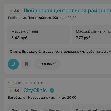
Любанская центральная районная бо
3.9
Любань, ул. Первомайская, 97а
до 20:00
Массаж спины
Массаж спины и п
5,43 руб.
7,77 руб.
Отзыв
.
Выражаю благодарность медицинским работникам скорой помощи Ревтович Жанне Эдуардовне и Лекунович Екатерине Алексеевне выезжавшим на вызов ночью 29.07.2020г. по адресу г. Любань, пер. Садовый,1А. У дочери воспалилась грыжа в позвоночнике. Приехали очень быстро, сделали уко
20
Отзывы
МЕДИЦИНСКИЙ ЦЕНТР
CityClinic
4.6
Витебск, ул. Новооршанская, 4
до 20:00
Паравертебральная блокада
Паравертебральна