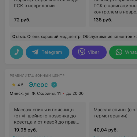
ГСК в неврологии
ГСК с навигацион
контролем в невро
72 руб.
138 руб.
Отзыв
.
Очень хороший мед.центр. Обслуживание клиентов хорошее. Те врачи к которым пришлось обращаться, оставили только хорошее впечатление-хорошо обследовали, все объясняли что и как, и только нужные наз
Telegram
Viber
What
РЕАБИЛИТАЦИОННЫЙ ЦЕНТР
Элеос
4.5
Минск, ул. Ф. Скорины, 11
до 20:00
Массаж спины и поясницы
Массаж спины (с 
(от vii шейного позвонка до
термотерапии)
крестца и от левой до правой
средней аксиллярной линии)
19,95 руб.
40,04 руб.