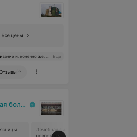
Все цены
ки разгладились, также избавилась от жирного блеска.
Еще
36
Отзывы
ольница
оясницы
Лечебная физкультура для
Лечебная
неврологических больных
невролог