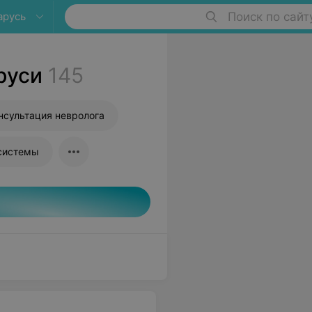
арусь
Поиск по сайт
руси
145
нсультация невролога
 системы