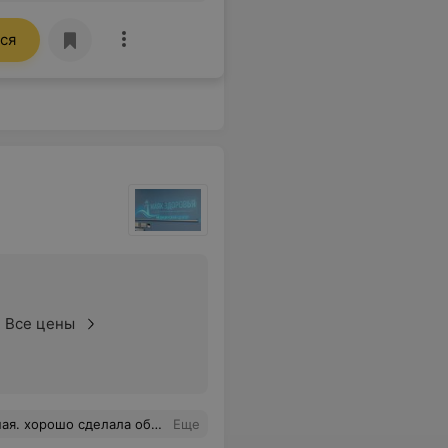
ся
Все цены
е, когда было больно, учитывала это и надавливала меньше
Еще