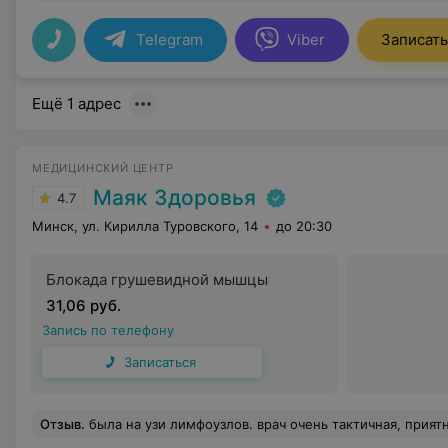
Telegram
Viber
Записать
Ещё 1 адрес
МЕДИЦИНСКИЙ ЦЕНТР
Маяк Здоровья
4.7
Минск, ул. Кирилла Туровского, 14
до 20:30
Блокада грушевидной мышцы
31,06 руб.
Запись по телефону
Записаться
Отзыв
.
была на узи лимфоузлов. врач очень тактичная, приятная. хорошо сделала обследование, порекомендовала к какому врачу обратиться дальш