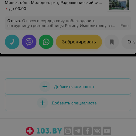
Минск. обл., Молодеч. р-н, Радошковичский c-с, 1
до 03:00
Отзыв
.
От всего сердца хочу поблагодарить
сотрудницу грязелечебницы Регину Имполитовну за
Еще
доброту, вежливость, помощь.
Забронировать
Отз
Добавить компанию
Добавить специалиста