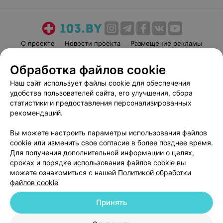
О проекте
Новости проекта
Размещение рекламы
Медицинский маркетинг
Публичный договор
Обработка файлов cookie
Пользовательское соглашение
Способы оплаты
Наш сайт использует файлы cookie для обеспечения
Вакансии
Партнеры
удобства пользователей сайта, его улучшения, сбора
Написать руководителю 103.by
статистики и предоставления персонализированных
рекомендаций.
Написать в поддержку
Персональные настройки cookie
Вы можете настроить параметры использования файлов
Обработка персональных данных
cookie или изменить свое согласие в более позднее время.
Для получения дополнительной информации о целях,
сроках и порядке использования файлов cookie вы
можете ознакомиться с нашей
Политикой обработки
файлов cookie
Принять
© 2026 ООО «Артокс Лаб», УНП 191700409
| 220012, Республика Беларусь,
г. Минск, улица Толбухина, 2, пом. 16 | help@103.by