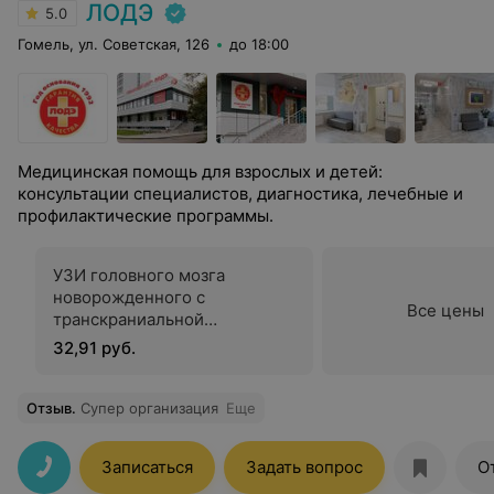
ЛОДЭ
5.0
Гомель, ул. Советская, 126
до 18:00
Медицинская помощь для взрослых и детей:
консультации специалистов, диагностика, лечебные и
профилактические программы.
УЗИ головного мозга
новорожденного с
Все цены
транскраниальной
доплерографией вен
32,91 руб.
головного мозга
Отзыв
.
Супер организация
Еще
Записаться
Задать вопрос
О