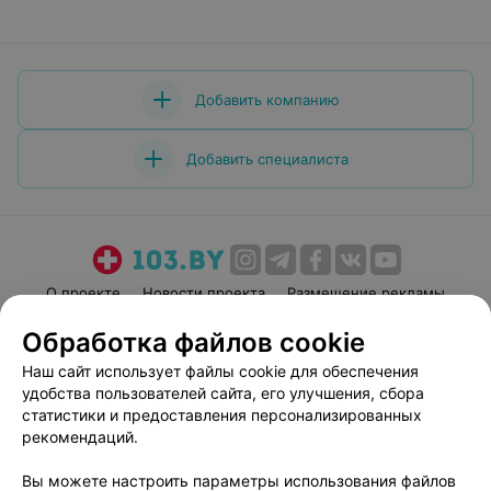
Добавить компанию
Добавить специалиста
О проекте
Новости проекта
Размещение рекламы
Медицинский маркетинг
Публичный договор
Обработка файлов cookie
Пользовательское соглашение
Способы оплаты
Наш сайт использует файлы cookie для обеспечения
Вакансии
Партнеры
удобства пользователей сайта, его улучшения, сбора
статистики и предоставления персонализированных
Написать руководителю 103.by
рекомендаций.
Написать в поддержку
Персональные настройки cookie
Вы можете настроить параметры использования файлов