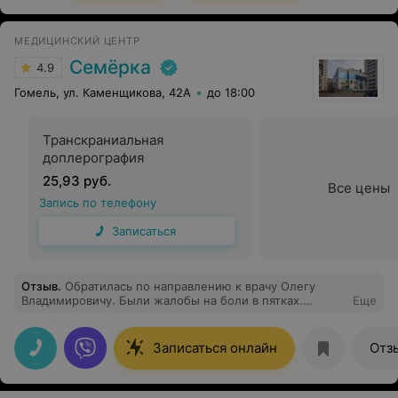
МЕДИЦИНСКИЙ ЦЕНТР
Семёрка
4.9
Гомель, ул. Каменщикова, 42А
до 18:00
Транскраниальная
доплерография
25,93 руб.
Все цены
Запись по телефону
Записаться
Отзыв
.
Обратилась по направлению к врачу Олегу
Владимировичу. Были жалобы на боли в пятках.
Еще
Выслушал, провёл качественный осмотр. Были
проведены пять процедур, после которых пришло
облегчение. Стала чувствовать себя лучше. Большое
Записаться онлайн
Отз
спасибо. Рекомендую данного врача!