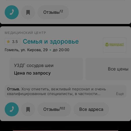
специалист,быстро установил диагноз и дал
соответствующие рекомендации.Приемом
довольна,буду рекомендовать своим знакомым.
12
Отзывы
МЕДИЦИНСКИЙ ЦЕНТР
Семья и здоровье
3.5
Гомель, ул. Кирова, 29
до 20:00
УЗДГ сосудов шеи
Все цены
Цена по запросу
Отзыв
.
Хочу отметить, вежливый персонал и очень
квалифицированные специалисты, в частности
Еще
Господин Погорелов, кардиолог. Со своим большим
стажем очень помогает и старается всегда внести
нотку позитива. Очень благодарен ему за
102
Отзывы
Все адреса
квалифицированную консультацию и
доброжелательное отношение.