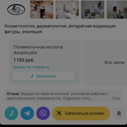
Косметология, дерматология, аппаратная коррекция
фигуры, эпиляция
Полимолочная кислота
Aesplla plla
1 130 руб.
Все цены
Запись по телефону
Записаться
Отзыв
.
Медцентр замечательный. в котором работают
замечательные специалисты. Отдельно хочу
Еще
поблагодарить крутого специалиста Ашомко Василий
Федорович за его профессионализм! Очень добрый,
вежливый, грамотный специлист, прием прошел
Записаться онлайн
быстро и качественно! Спасибо!