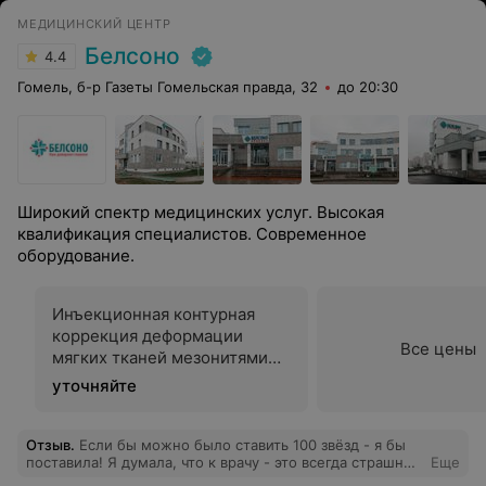
МЕДИЦИНСКИЙ ЦЕНТР
Белсоно
4.4
Гомель, б-р Газеты Гомельская правда, 32
до 20:30
Широкий спектр медицинских услуг. Высокая
квалификация специалистов. Современное
оборудование.
Инъекционная контурная
коррекция деформации
Все цены
мягких тканей мезонитями
АПТОС (с насечками)
уточняйте
Отзыв
.
Если бы можно было ставить 100 звёзд - я бы
поставила! Я думала, что к врачу - это всегда страшно
Еще
и неловко. Но этот приём перевернул всё Такое