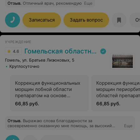
Отзыв
.
Отличный врач, рекомендую
Еще
Записаться
Задать вопрос
О
УЧРЕЖДЕНИЕ
Гомельская областная клиническая больница
4.6
Гомель, ул. Братьев Лизюковых, 5
Круглосуточно
Коррекция функциональных
Коррекция функци
морщин лобной области
морщин периорби
препаратом на основе
областей препара
ботулотолксина
основе ботулотокс
66,85 руб.
66,85 руб.
Отзыв
.
Выражаю слова благодарности за
своевременно оказанную мне помощь, за высокий
Еще
профессионализм в проведении операции 6 января
2025г, чуткое отношение к людям экстренной службы