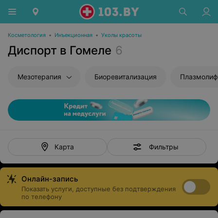
Косметология
•
Инъекционная
•
Уколы красоты
Диспорт в Гомеле
6
Мезотерапия
Биоревитализация
Плазмолиф
Фильтры
Карта
Онлайн-запись
Показать услуги, доступные без подтверждения
по телефону