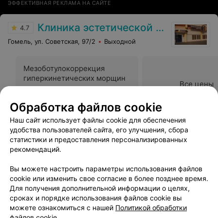
ЭФФЕКТИВНАЯ РЕКЛАМА НА САЙТЕ
Клиника эстетической хирургии и косметологии Чеслава Кушелевича
4.7
Гомель, ул. Советская, 97/2
Выходной
Мезоботулокоррекция
гиперкинетических морщин
Все цены
лица, шеи, декольте
(Диспорт)
Цена по запросу
Обработка файлов cookie
Наш сайт использует файлы cookie для обеспечения
Отзыв
.
здравствуйте. хочу записаться на инъекции
удобства пользователей сайта, его улучшения, сбора
диспорта, когда мне можно прийти? спасибо
Еще
статистики и предоставления персонализированных
рекомендаций.
449
Отзывы
Вы можете настроить параметры использования файлов
cookie или изменить свое согласие в более позднее время.
Для получения дополнительной информации о целях,
сроках и порядке использования файлов cookie вы
можете ознакомиться с нашей
Политикой обработки
файлов cookie