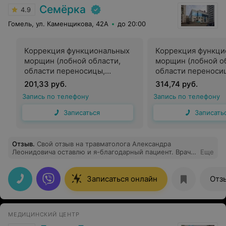
Семёрка
4.9
Гомель, ул. Каменщикова, 42А
до 20:00
Коррекция функциональных
Коррекция функци
морщин (лобной области,
морщин (лобной о
области переносицы,
области переноси
периорбитальных областей)
периорбитальных 
201,33 руб.
314,74 руб.
препаратом на основе
препаратом на ос
Запись по телефону
Запись по телефону
ботулотоксина (диспорт) —
ботулотоксина (ди
25 ед.
50 ед.
Записаться
Записать
Отзыв
.
Свой отзыв на травматолога Александра
Леонидовича оставлю и я-благодарный пациент. Врач
Еще
лечил меня после того, как подвернула ногу, а через
две недели должны быть соревнования. Сделали
магнитостимуляцию (четыре сеанса) от отека и боли ,
Записаться онлайн
Отз
носила отрез , принимала лекарства. Результат- к
соревнованиям я была здорова! Александр Леонидович
, спасибо!
МЕДИЦИНСКИЙ ЦЕНТР